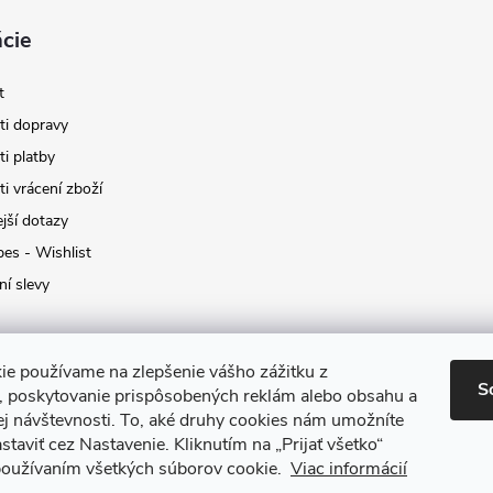
cie
t
i dopravy
i platby
i vrácení zboží
jší dotazy
pes - Wishlist
ní slevy
ie používame na zlepšenie vášho zážitku z
S
a, poskytovanie prispôsobených reklám alebo obsahu a
ej návštevnosti.
To, aké druhy cookies nám umožníte
staviť cez Nastavenie.
Kliknutím na „Prijať všetko“
 používaním všetkých súborov cookie.
Viac informácií