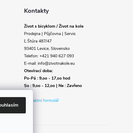
Kontakty
Život s bicyklom / Život na kole
Prodejna | Půjčovna | Servis
Ľ.Štúra 487/47
93401 Levice, Slovensko
Telefon: +421 940 627 093
E-mail: info@zivotnakole.eu
Otevírací doba:
Po-Pá : 9,oo - 17,oo hod
So : 9,oo - 12,oo | Ne : Zavřeno
Kontaktní formulář
ouhlasím