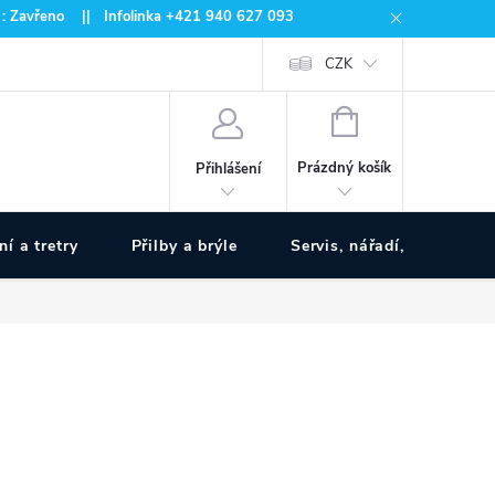
 : Zavřeno || Infolinka +421 940 627 093
CZK
NÁKUPNÍ
KOŠÍK
Prázdný košík
Přihlášení
ní a tretry
Přilby a brýle
Servis, nářadí, pumpy