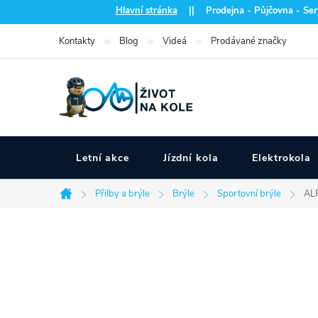
Přejít
Hlavní stránka
|| Prodejna - Půjčovna - Serv
na
Kontakty
Blog
Videá
Prodávané značky
obsah
Letní akce
Jízdní kola
Elektrokola
Přilby a brýle
Brýle
Sportovní brýle
ALP
Domů