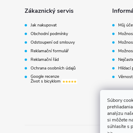
á
Zákaznický servis
Informá
p
Jak nakupovat
Můj úče
Obchodní podmínky
Možnost
a
Odstoupení od smlouvy
Možnost
t
Reklamační formulář
Možnost
Reklamační řád
Nejčaste
í
Ochrana osobních údajů
Hlídací 
Google recenze
Věrnost
Život s bicyklom
Súbory cook
prehliadani
analýzu naš
si môžete na
súhlasíte s