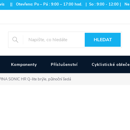
is || Otevřeno: Po – Pá : 9:00 – 17:00 hod. | So : 9:00 - 12:00 | Ne
HLEDAT
Komponenty
Příslušenství
Cyklistické obleče
INA SONIC HR Q-lite brýle, půlnoční šedá