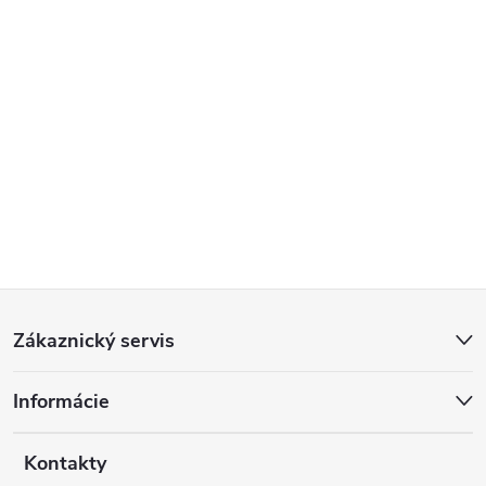
Z
Zákaznický servis
á
Informácie
p
a
Kontakty