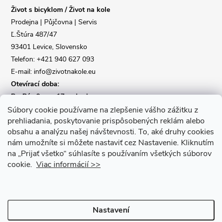
Život s bicyklom / Život na kole
t
Prodejna | Půjčovna | Servis
Ľ.Štúra 487/47
í
93401 Levice, Slovensko
Telefon: +421 940 627 093
E-mail: info@zivotnakole.eu
Otevírací doba:
Po-Pá : 9,oo - 17,oo hod
So : 9,oo - 12,oo | Ne : Zavřeno
Súbory cookie používame na zlepšenie vášho zážitku z
prehliadania, poskytovanie prispôsobených reklám alebo
obsahu a analýzu našej návštevnosti.
To, aké druhy cookies
Kontaktní formulář
nám umožníte si môžete nastaviť cez Nastavenie.
Kliknutím
na „Prijať všetko“ súhlasíte s používaním všetkých súborov
cookie.
Viac informácií >>
Nastavení
Copyright 2026
Život na kole
. Všechna práva vyhrazena.
Upravit