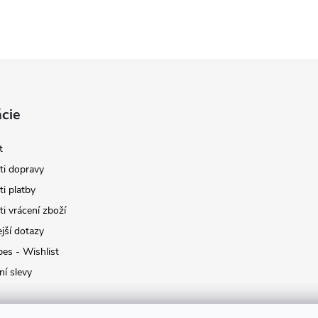
cie
t
i dopravy
i platby
i vrácení zboží
jší dotazy
pes - Wishlist
ní slevy