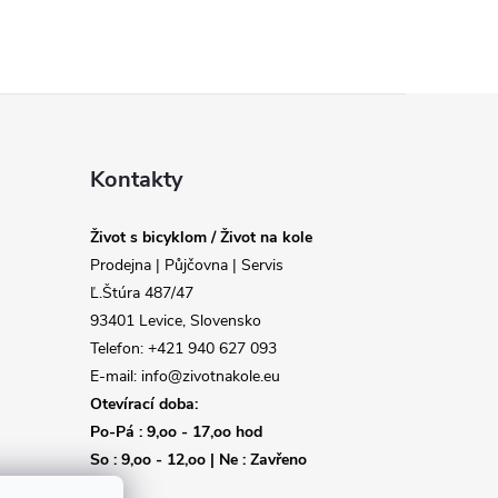
Kontakty
Život s bicyklom / Život na kole
Prodejna | Půjčovna | Servis
Ľ.Štúra 487/47
93401 Levice, Slovensko
Telefon: +421 940 627 093
E-mail: info@zivotnakole.eu
Otevírací doba:
Po-Pá : 9,oo - 17,oo hod
So : 9,oo - 12,oo | Ne : Zavřeno