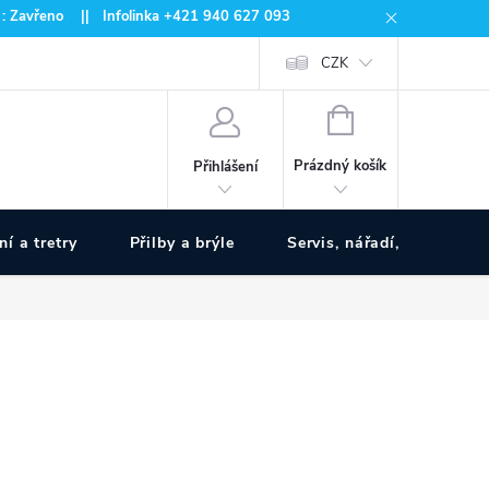
 : Zavřeno || Infolinka +421 940 627 093
CZK
NÁKUPNÍ
KOŠÍK
Prázdný košík
Přihlášení
ní a tretry
Přilby a brýle
Servis, nářadí, pumpy