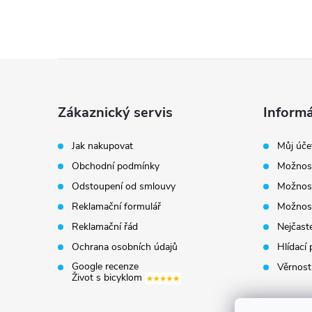
Z
á
Zákaznický servis
Informá
p
Jak nakupovat
Můj úče
Obchodní podmínky
Možnost
a
Odstoupení od smlouvy
Možnost
t
Reklamační formulář
Možnost
Reklamační řád
Nejčaste
í
Ochrana osobních údajů
Hlídací 
Google recenze
Věrnost
Život s bicyklom