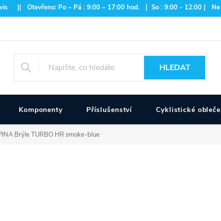
is || Otevřeno: Po – Pá : 9:00 – 17:00 hod. | So : 9:00 - 12:00 | Ne
HLEDAT
Komponenty
Příslušenství
Cyklistické obleče
PINA Brýle TURBO HR smoke-blue