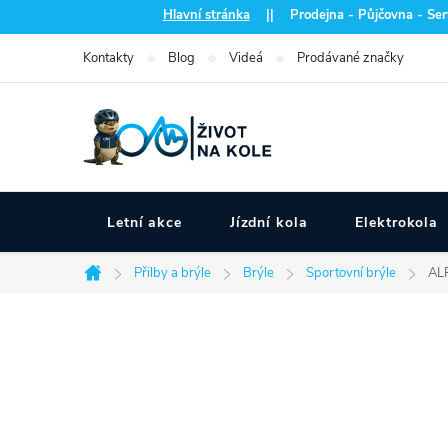
Přejít
Hlavní stránka
|| Prodejna - Půjčovna - Serv
na
Kontakty
Blog
Videá
Prodávané značky
obsah
Letní akce
Jízdní kola
Elektrokola
Přilby a brýle
Brýle
Sportovní brýle
AL
Domů