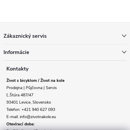
Z
Zákaznický servis
á
Informácie
p
a
Kontakty
Život s bicyklom / Život na kole
t
Prodejna | Půjčovna | Servis
Ľ.Štúra 487/47
í
93401 Levice, Slovensko
Telefon: +421 940 627 093
E-mail: info@zivotnakole.eu
Otevírací doba: