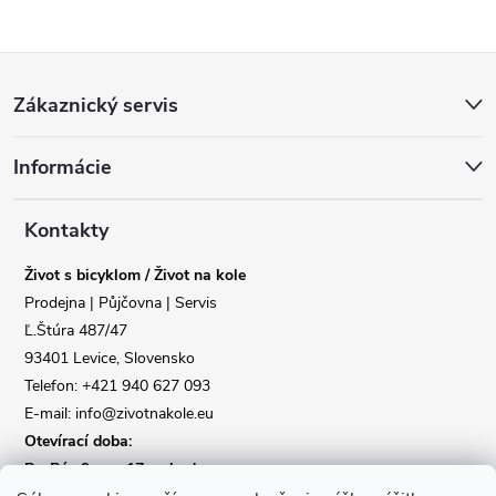
Z
Zákaznický servis
á
Informácie
p
a
Kontakty
Život s bicyklom / Život na kole
t
Prodejna | Půjčovna | Servis
Ľ.Štúra 487/47
í
93401 Levice, Slovensko
Telefon: +421 940 627 093
E-mail: info@zivotnakole.eu
Otevírací doba:
Po-Pá : 9,oo - 17,oo hod