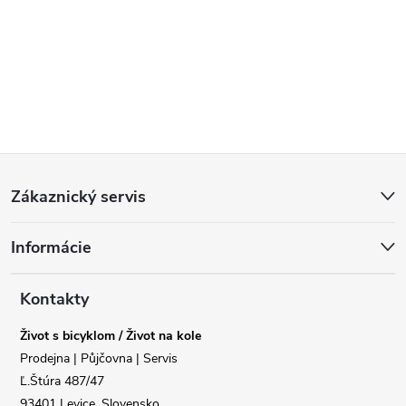
Z
Zákaznický servis
á
Informácie
p
a
Kontakty
Život s bicyklom / Život na kole
t
Prodejna | Půjčovna | Servis
Ľ.Štúra 487/47
í
93401 Levice, Slovensko