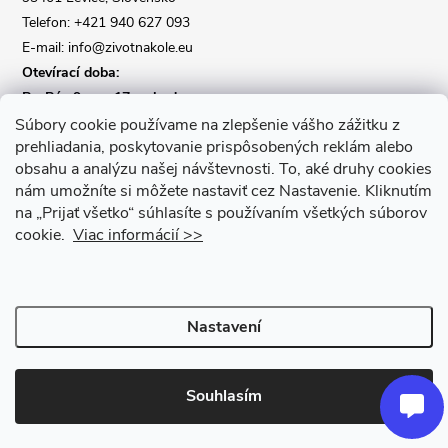
Telefon: +421 940 627 093
E-mail: info@zivotnakole.eu
Otevírací doba:
Po-Pá : 9,oo - 17,oo hod
So : 9,oo - 12,oo | Ne : Zavřeno
Súbory cookie používame na zlepšenie vášho zážitku z
prehliadania, poskytovanie prispôsobených reklám alebo
obsahu a analýzu našej návštevnosti.
To, aké druhy cookies
Kontaktní formulář
nám umožníte si môžete nastaviť cez Nastavenie.
Kliknutím
na „Prijať všetko“ súhlasíte s používaním všetkých súborov
cookie.
Viac informácií >>
Nastavení
Copyright 2026
Život na kole
. Všechna práva vyhrazena.
Upravit
nastavení cookies
Souhlasím
Vytvořil Shoptet Premium