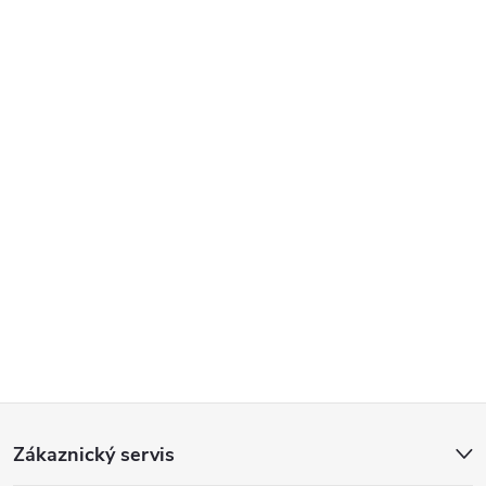
Z
Zákaznický servis
á