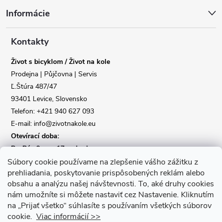
Informácie
p
a
Kontakty
Život s bicyklom / Život na kole
t
Prodejna | Půjčovna | Servis
Ľ.Štúra 487/47
í
93401 Levice, Slovensko
Telefon: +421 940 627 093
E-mail: info@zivotnakole.eu
Otevírací doba:
Po-Pá : 9,oo - 17,oo hod
So : 9,oo - 12,oo | Ne : Zavřeno
Súbory cookie používame na zlepšenie vášho zážitku z
prehliadania, poskytovanie prispôsobených reklám alebo
obsahu a analýzu našej návštevnosti.
To, aké druhy cookies
Kontaktní formulář
nám umožníte si môžete nastaviť cez Nastavenie.
Kliknutím
na „Prijať všetko“ súhlasíte s používaním všetkých súborov
cookie.
Viac informácií >>