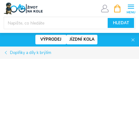
Přejít
NÁKUPNÍ
KOŠÍK
na
www.zivotnakole.eu - Chat
obsah
HLEDAT
VÝPRODEJ
JÍZDNÍ KOLA
Doplňky a díly k brýlím