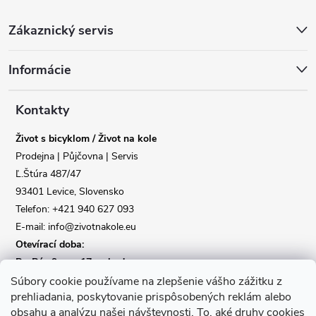
Z
Zákaznický servis
á
Informácie
p
a
Kontakty
Život s bicyklom / Život na kole
t
Prodejna | Půjčovna | Servis
Ľ.Štúra 487/47
í
93401 Levice, Slovensko
Telefon: +421 940 627 093
E-mail: info@zivotnakole.eu
Otevírací doba:
Po-Pá : 9,oo - 17,oo hod
So : 9,oo - 12,oo | Ne : Zavřeno
Súbory cookie používame na zlepšenie vášho zážitku z
prehliadania, poskytovanie prispôsobených reklám alebo
obsahu a analýzu našej návštevnosti.
To, aké druhy cookies
Kontaktní formulář