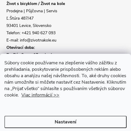
Život s bicyklom / Život na kole
t
Prodejna | Půjčovna | Servis
Ľ.Štúra 487/47
í
93401 Levice, Slovensko
Telefon: +421 940 627 093
E-mail: info@zivotnakole.eu
Otevírací doba:
Po-Pá : 9,oo - 17,oo hod
So : 9,oo - 12,oo | Ne : Zavřeno
Súbory cookie používame na zlepšenie vášho zážitku z
prehliadania, poskytovanie prispôsobených reklám alebo
obsahu a analýzu našej návštevnosti.
To, aké druhy cookies
Kontaktní formulář
nám umožníte si môžete nastaviť cez Nastavenie.
Kliknutím
na „Prijať všetko“ súhlasíte s používaním všetkých súborov
cookie.
Viac informácií >>
Nastavení
Copyright 2026
Život na kole
. Všechna práva vyhrazena.
Upravit