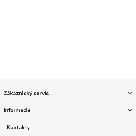
Z
Zákaznický servis
á
Informácie
p
a
Kontakty