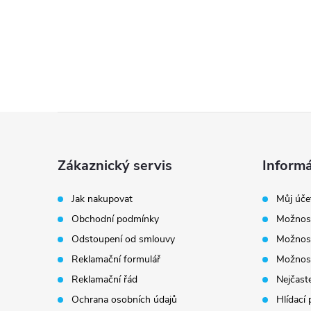
Z
á
Zákaznický servis
Informá
p
Jak nakupovat
Můj úče
Obchodní podmínky
Možnost
a
Odstoupení od smlouvy
Možnost
t
Reklamační formulář
Možnost
Reklamační řád
Nejčaste
í
Ochrana osobních údajů
Hlídací 