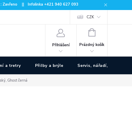
 : Zavřeno || Infolinka +421 940 627 093
CZK
NÁKUPNÍ
KOŠÍK
Prázdný košík
Přihlášení
ní a tretry
Přilby a brýle
Servis, nářadí, pumpy
ký, Ghost černá