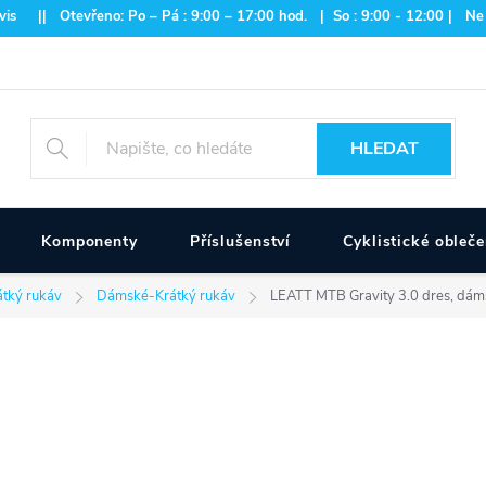
is || Otevřeno: Po – Pá : 9:00 – 17:00 hod. | So : 9:00 - 12:00 | Ne
HLEDAT
Komponenty
Příslušenství
Cyklistické obleče
tký rukáv
Dámské-Krátký rukáv
LEATT MTB Gravity 3.0 dres, dáms