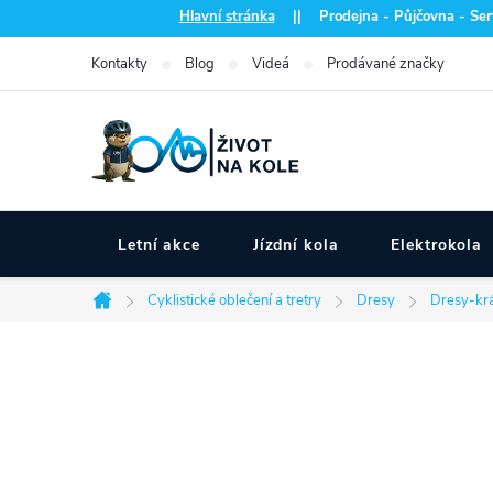
Přejít
Hlavní stránka
|| Prodejna - Půjčovna - Serv
na
Kontakty
Blog
Videá
Prodávané značky
obsah
Letní akce
Jízdní kola
Elektrokola
Cyklistické oblečení a tretry
Dresy
Dresy-krá
Domů