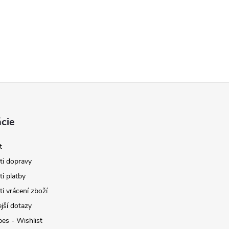
cie
t
i dopravy
i platby
i vrácení zboží
jší dotazy
pes - Wishlist