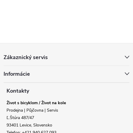
Z
Zákaznický servis
á
Informácie
p
a
Kontakty
Život s bicyklom / Život na kole
t
Prodejna | Půjčovna | Servis
Ľ.Štúra 487/47
í
93401 Levice, Slovensko
Telefon: +421 940 627 093