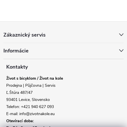
Z
Zákaznický servis
á
Informácie
p
a
Kontakty
Život s bicyklom / Život na kole
t
Prodejna | Půjčovna | Servis
Ľ.Štúra 487/47
í
93401 Levice, Slovensko
Telefon: +421 940 627 093
E-mail: info@zivotnakole.eu
Otevírací doba: