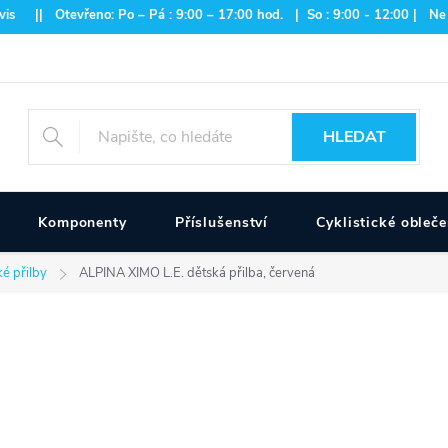
is || Otevřeno: Po – Pá : 9:00 – 17:00 hod. | So : 9:00 - 12:00 | Ne
HLEDAT
Komponenty
Příslušenství
Cyklistické obleče
ké přilby
ALPINA XIMO L.E. dětská přilba, červená