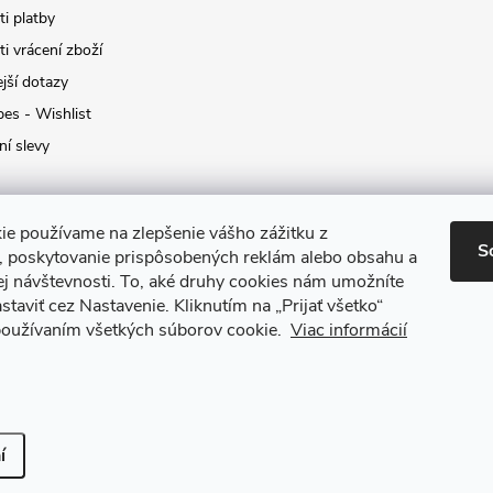
i platby
i vrácení zboží
jší dotazy
pes - Wishlist
ní slevy
ie používame na zlepšenie vášho zážitku z
S
a, poskytovanie prispôsobených reklám alebo obsahu a
ej návštevnosti.
To, aké druhy cookies nám umožníte
staviť cez Nastavenie.
Kliknutím na „Prijať všetko“
 používaním všetkých súborov cookie.
Viac informácií
it nastavení cookies
í