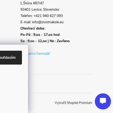
Ľ.Štúra 487/47
93401 Levice, Slovensko
Telefon: +421 940 627 093
E-mail: info@zivotnakole.eu
Otevírací doba:
Po-Pá : 9,oo - 17,oo hod
So : 9,oo - 12,oo | Ne : Zavřeno
Kontaktní formulář
ouhlasím
Reklamace
Doprava
Poslat
Vytvořil Shoptet Premium