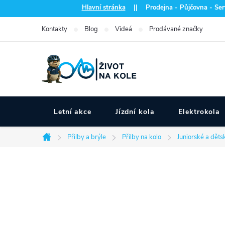
Přejít
Hlavní stránka
|| Prodejna - Půjčovna - Serv
na
Kontakty
Blog
Videá
Prodávané značky
obsah
Letní akce
Jízdní kola
Elektrokola
Přilby a brýle
Přilby na kolo
Juniorské a děts
Domů