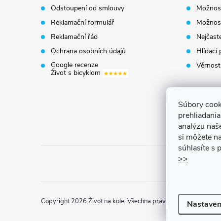
a
Odstoupení od smlouvy
Možnost
t
Reklamační formulář
Možnost
Reklamační řád
Nejčaste
í
Ochrana osobních údajů
Hlídací 
Google recenze
Věrnost
Život s bicyklom
Súbory cook
prehliadani
analýzu naš
si môžete na
súhlasíte s
>>
Copyright 2026
Život na kole
. Všechna práva vyhrazena.
Uprav
Nastaven