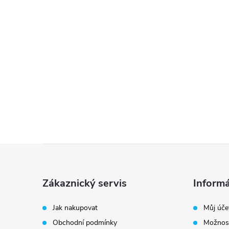
Z
á
Zákaznický servis
Informá
p
Jak nakupovat
Můj úče
Obchodní podmínky
Možnost