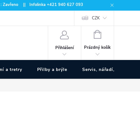
 : Zavřeno || Infolinka +421 940 627 093
CZK
NÁKUPNÍ
KOŠÍK
Prázdný košík
Přihlášení
ní a tretry
Přilby a brýle
Servis, nářadí, pumpy