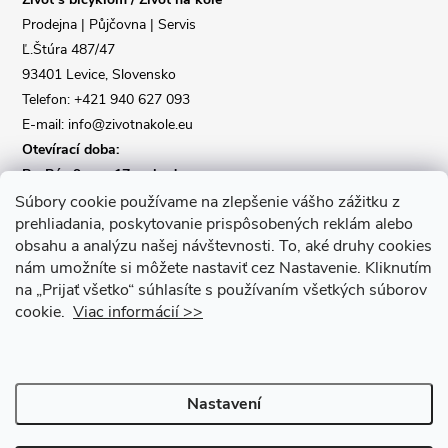
t
Prodejna | Půjčovna | Servis
Ľ.Štúra 487/47
í
93401 Levice, Slovensko
Telefon: +421 940 627 093
E-mail: info@zivotnakole.eu
Otevírací doba:
Po-Pá : 9,oo - 17,oo hod
So : 9,oo - 12,oo | Ne : Zavřeno
Súbory cookie používame na zlepšenie vášho zážitku z
prehliadania, poskytovanie prispôsobených reklám alebo
obsahu a analýzu našej návštevnosti.
To, aké druhy cookies
Kontaktní formulář
nám umožníte si môžete nastaviť cez Nastavenie.
Kliknutím
na „Prijať všetko“ súhlasíte s používaním všetkých súborov
cookie.
Viac informácií >>
Nastavení
Copyright 2026
Život na kole
. Všechna práva vyhrazena.
Upravit
nastavení cookies