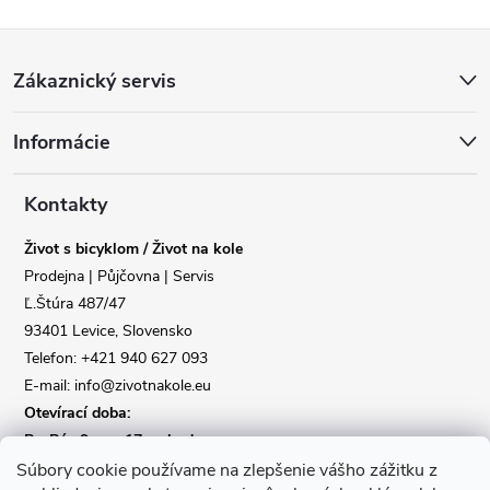
Z
Zákaznický servis
á
Informácie
p
a
Kontakty
Život s bicyklom / Život na kole
t
Prodejna | Půjčovna | Servis
Ľ.Štúra 487/47
í
93401 Levice, Slovensko
Telefon: +421 940 627 093
E-mail: info@zivotnakole.eu
Otevírací doba:
Po-Pá : 9,oo - 17,oo hod
So : 9,oo - 12,oo | Ne : Zavřeno
Súbory cookie používame na zlepšenie vášho zážitku z