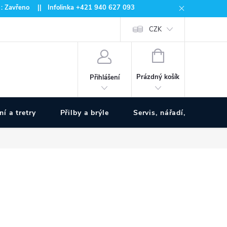
 : Zavřeno || Infolinka +421 940 627 093
CZK
NÁKUPNÍ
KOŠÍK
Prázdný košík
Přihlášení
ní a tretry
Přilby a brýle
Servis, nářadí, pumpy