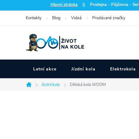
Přejít
Hlavní stránka
|| Prodejna - Půjčovna - Serv
na
Kontakty
Blog
Videá
Prodávané značky
obsah
Letní akce
Jízdní kola
Elektrokola
Jízdní kola
Dětská kola WOOM
Domů