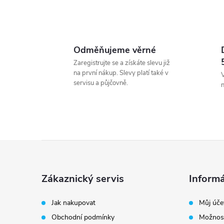
Odměňujeme věrné
Zaregistrujte se a získáte slevu již
na první nákup. Slevy platí také v
V
servisu a půjčovně.
Z
á
Zákaznický servis
Informá
p
Jak nakupovat
Můj úče
Obchodní podmínky
Možnost