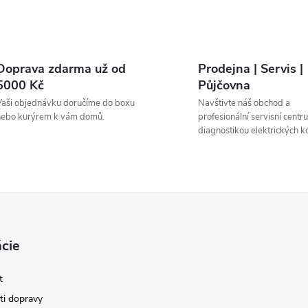
Doprava zdarma už od
Prodejna | Servis |
5000 Kč
Půjčovna
aši objednávku doručíme do boxu
Navštivte náš obchod a
nebo kurýrem k vám domů.
profesionální servisní centr
diagnostikou elektrických ko
cie
t
i dopravy