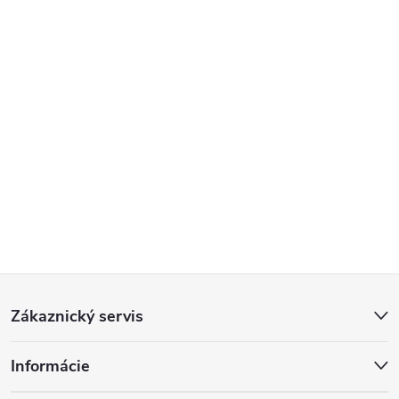
Z
Zákaznický servis
á
Informácie
p