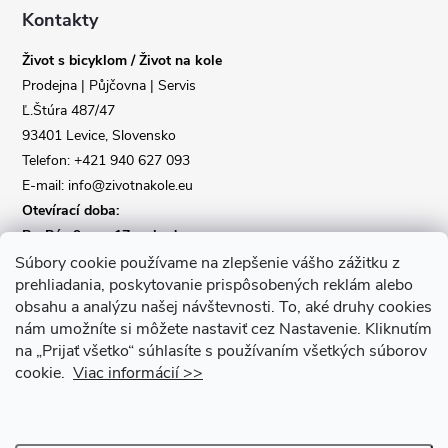
a
Kontakty
Život s bicyklom / Život na kole
t
Prodejna | Půjčovna | Servis
Ľ.Štúra 487/47
í
93401 Levice, Slovensko
Telefon: +421 940 627 093
E-mail: info@zivotnakole.eu
Otevírací doba:
Po-Pá : 9,oo - 17,oo hod
So : 9,oo - 12,oo | Ne : Zavřeno
Súbory cookie používame na zlepšenie vášho zážitku z
prehliadania, poskytovanie prispôsobených reklám alebo
obsahu a analýzu našej návštevnosti.
To, aké druhy cookies
Kontaktní formulář
nám umožníte si môžete nastaviť cez Nastavenie.
Kliknutím
na „Prijať všetko“ súhlasíte s používaním všetkých súborov
cookie.
Viac informácií >>