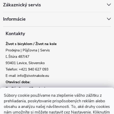
Zákaznický servis
á
Informácie
p
a
Kontakty
Život s bicyklom / Život na kole
t
Prodejna | Půjčovna | Servis
Ľ.Štúra 487/47
í
93401 Levice, Slovensko
Telefon: +421 940 627 093
E-mail: info@zivotnakole.eu
Otevírací doba:
Po-Pá : 9,oo - 17,oo hod
So : 9,oo - 12,oo | Ne : Zavřeno
Súbory cookie používame na zlepšenie vášho zážitku z
prehliadania, poskytovanie prispôsobených reklám alebo
obsahu a analýzu našej návštevnosti.
To, aké druhy cookies
Kontaktní formulář
nám umožníte si môžete nastaviť cez Nastavenie.
Kliknutím