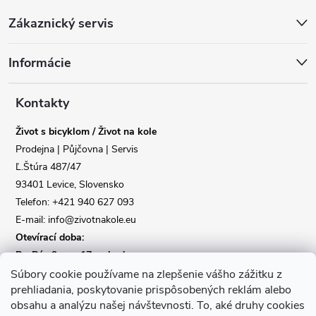
Z
Zákaznický servis
á
Informácie
p
a
Kontakty
Život s bicyklom / Život na kole
t
Prodejna | Půjčovna | Servis
Ľ.Štúra 487/47
í
93401 Levice, Slovensko
Telefon: +421 940 627 093
E-mail: info@zivotnakole.eu
Otevírací doba:
Po-Pá : 9,oo - 17,oo hod
So : 9,oo - 12,oo | Ne : Zavřeno
Súbory cookie používame na zlepšenie vášho zážitku z
prehliadania, poskytovanie prispôsobených reklám alebo
obsahu a analýzu našej návštevnosti.
To, aké druhy cookies
Kontaktní formulář