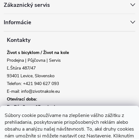
Zákaznický servis
á
Informácie
p
a
Kontakty
Život s bicyklom / Život na kole
t
Prodejna | Půjčovna | Servis
Ľ.Štúra 487/47
í
93401 Levice, Slovensko
Telefon: +421 940 627 093
E-mail: info@zivotnakole.eu
Otevírací doba:
Po-Pá : 9,oo - 17,oo hod
So : 9,oo - 12,oo | Ne : Zavřeno
Súbory cookie používame na zlepšenie vášho zážitku z
prehliadania, poskytovanie prispôsobených reklám alebo
obsahu a analýzu našej návštevnosti.
To, aké druhy cookies
Kontaktní formulář
nám umožníte si môžete nastaviť cez Nastavenie.
Kliknutím