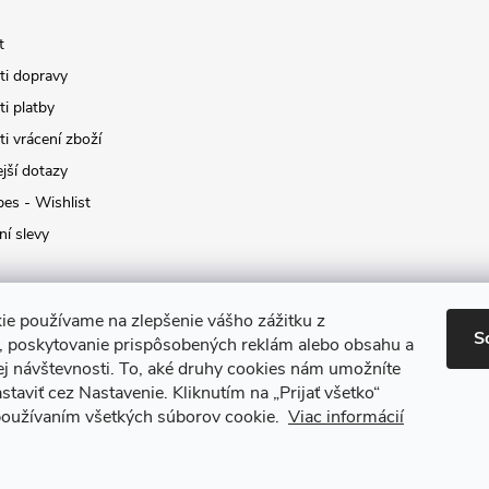
t
i dopravy
i platby
i vrácení zboží
jší dotazy
pes - Wishlist
ní slevy
ie používame na zlepšenie vášho zážitku z
S
a, poskytovanie prispôsobených reklám alebo obsahu a
ej návštevnosti.
To, aké druhy cookies nám umožníte
staviť cez Nastavenie.
Kliknutím na „Prijať všetko“
 používaním všetkých súborov cookie.
Viac informácií