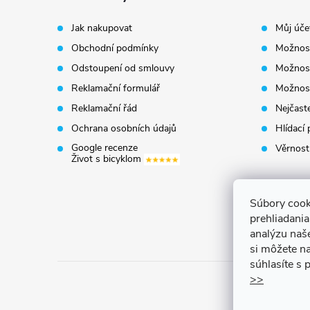
p
Jak nakupovat
Můj úče
Obchodní podmínky
Možnost
a
Odstoupení od smlouvy
Možnost
t
Reklamační formulář
Možnost
Reklamační řád
Nejčaste
í
Ochrana osobních údajů
Hlídací 
Google recenze
Věrnost
Život s bicyklom
Súbory cook
prehliadani
analýzu naš
si môžete na
súhlasíte s
>>