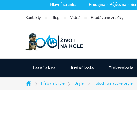
Přejít
Hlavní stránka
|| Prodejna - Půjčovna - Serv
na
Kontakty
Blog
Videá
Prodávané značky
obsah
Letní akce
Jízdní kola
Elektrokola
Přilby a brýle
Brýle
Fotochromatické brýle
Domů