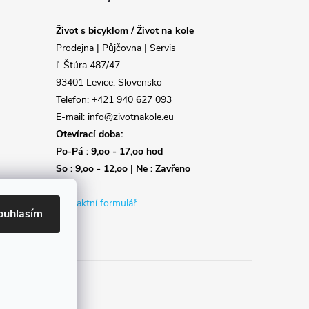
Život s bicyklom / Život na kole
Prodejna | Půjčovna | Servis
Ľ.Štúra 487/47
93401 Levice, Slovensko
Telefon: +421 940 627 093
E-mail: info@zivotnakole.eu
Otevírací doba:
Po-Pá : 9,oo - 17,oo hod
So : 9,oo - 12,oo | Ne : Zavřeno
Kontaktní formulář
ouhlasím
Reklamace
Doprava