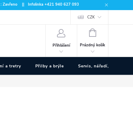
 : Zavřeno || Infolinka +421 940 627 093
CZK
NÁKUPNÍ
KOŠÍK
Prázdný košík
Přihlášení
ní a tretry
Přilby a brýle
Servis, nářadí, pumpy