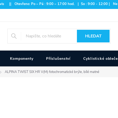
is || Otevřeno: Po – Pá : 9:00 – 17:00 hod. | So : 9:00 - 12:00 | Ne
HLEDAT
Komponenty
Příslušenství
Cyklistické obleče
ALPINA TWIST SIX HR V(M) fotochromatické brýle, bílé matné