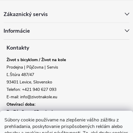
Z
Zákaznický servis
á
Informácie
p
a
Kontakty
Život s bicyklom / Život na kole
t
Prodejna | Půjčovna | Servis
Ľ.Štúra 487/47
í
93401 Levice, Slovensko
Telefon: +421 940 627 093
E-mail: info@zivotnakole.eu
Otevírací doba:
Po-Pá : 9,oo - 17,oo hod
So : 9,oo - 12,oo | Ne : Zavřeno
Súbory cookie používame na zlepšenie vášho zážitku z
prehliadania, poskytovanie prispôsobených reklám alebo