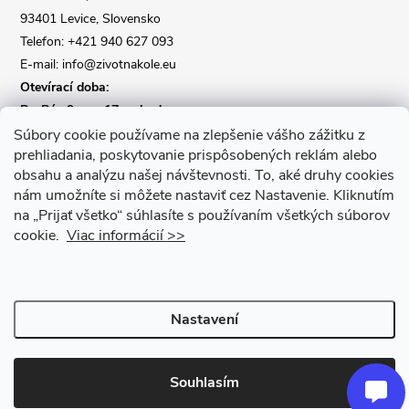
í
93401 Levice, Slovensko
Telefon: +421 940 627 093
E-mail: info@zivotnakole.eu
Otevírací doba:
Po-Pá : 9,oo - 17,oo hod
So : 9,oo - 12,oo | Ne : Zavřeno
Súbory cookie používame na zlepšenie vášho zážitku z
prehliadania, poskytovanie prispôsobených reklám alebo
obsahu a analýzu našej návštevnosti.
To, aké druhy cookies
Kontaktní formulář
nám umožníte si môžete nastaviť cez Nastavenie.
Kliknutím
na „Prijať všetko“ súhlasíte s používaním všetkých súborov
cookie.
Viac informácií >>
Nastavení
Copyright 2026
Život na kole
. Všechna práva vyhrazena.
Upravit
nastavení cookies
Souhlasím
Vytvořil Shoptet Premium