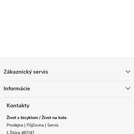
Z
Zákaznický servis
á
Informácie
p
a
Kontakty
Život s bicyklom / Život na kole
t
Prodejna | Půjčovna | Servis
Ľ.Štúra 487/47