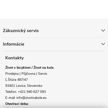
Z
Zákaznický servis
á
Informácie
p
a
Kontakty
Život s bicyklom / Život na kole
t
Prodejna | Půjčovna | Servis
Ľ.Štúra 487/47
í
93401 Levice, Slovensko
Telefon: +421 940 627 093
E-mail: info@zivotnakole.eu
Otevírací doba: