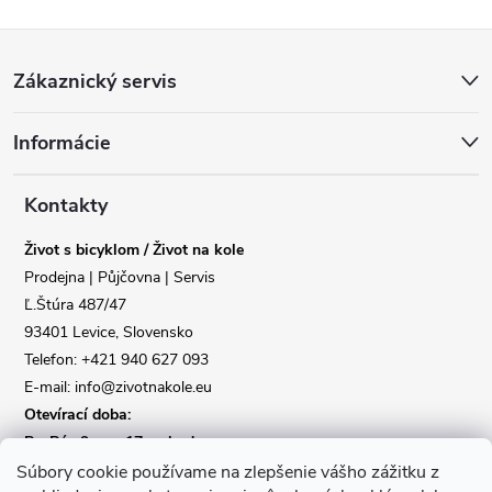
Z
Zákaznický servis
á
Informácie
p
Reklamace
Doprava
a
Kontakty
Poslat
Život s bicyklom / Život na kole
t
Prodejna | Půjčovna | Servis
Ľ.Štúra 487/47
í
93401 Levice, Slovensko
Telefon: +421 940 627 093
E-mail: info@zivotnakole.eu
Otevírací doba:
Po-Pá : 9,oo - 17,oo hod
So : 9,oo - 12,oo | Ne : Zavřeno
Súbory cookie používame na zlepšenie vášho zážitku z