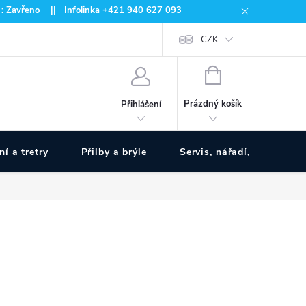
 : Zavřeno || Infolinka +421 940 627 093
CZK
NÁKUPNÍ
KOŠÍK
Prázdný košík
Přihlášení
ní a tretry
Přilby a brýle
Servis, nářadí, pumpy