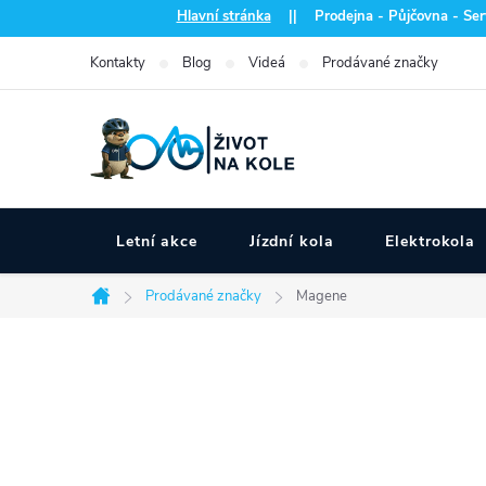
Přejít
Hlavní stránka
|| Prodejna - Půjčovna - Serv
na
Kontakty
Blog
Videá
Prodávané značky
obsah
Letní akce
Jízdní kola
Elektrokola
Prodávané značky
Magene
Domů