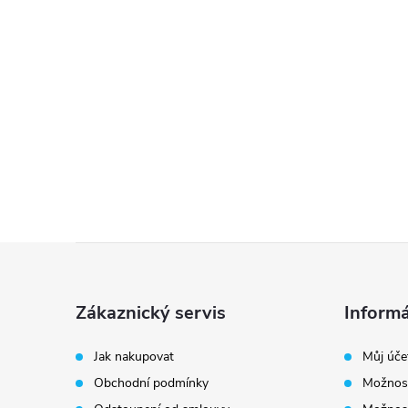
Z
á
Zákaznický servis
Informá
p
Jak nakupovat
Můj úče
Obchodní podmínky
Možnost
a