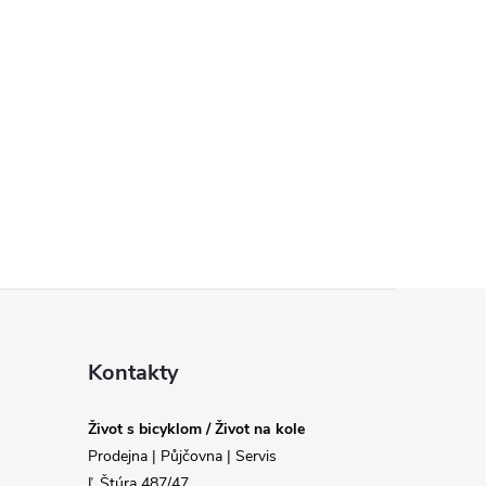
Kontakty
Život s bicyklom / Život na kole
Prodejna | Půjčovna | Servis
Ľ.Štúra 487/47