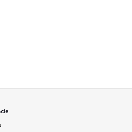
cie
t