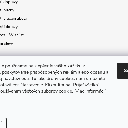
i dopravy
i platby
i vrácení zboží
jší dotazy
pes - Wishlist
ní slevy
ie používame na zlepšenie vášho zážitku z
S
a, poskytovanie prispôsobených reklám alebo obsahu a
ej návštevnosti.
To, aké druhy cookies nám umožníte
staviť cez Nastavenie.
Kliknutím na „Prijať všetko“
 používaním všetkých súborov cookie.
Viac informácií
it nastavení cookies
í