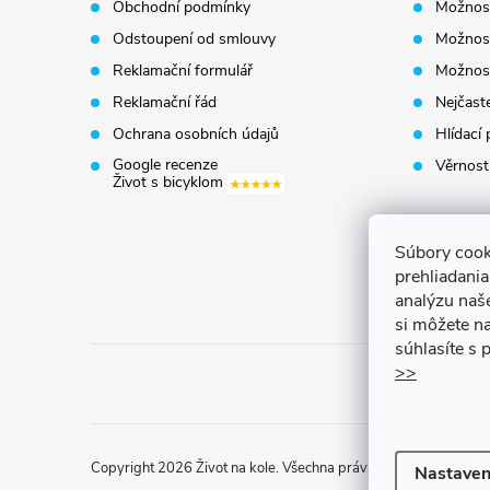
Obchodní podmínky
Možnost
a
Odstoupení od smlouvy
Možnost
t
Reklamační formulář
Možnost
Reklamační řád
Nejčaste
í
Ochrana osobních údajů
Hlídací 
Google recenze
Věrnost
Život s bicyklom
Súbory cook
prehliadani
analýzu naš
si môžete na
súhlasíte s
>>
Copyright 2026
Život na kole
. Všechna práva vyhrazena.
Uprav
Nastaven