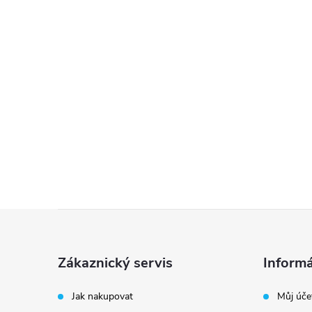
Z
á
Zákaznický servis
Informá
p
Jak nakupovat
Můj úče