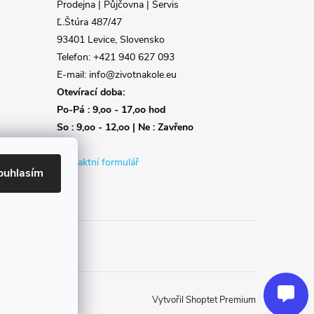
Prodejna | Půjčovna | Servis
Ľ.Štúra 487/47
93401 Levice, Slovensko
Telefon: +421 940 627 093
E-mail: info@zivotnakole.eu
Otevírací doba:
Po-Pá : 9,oo - 17,oo hod
So : 9,oo - 12,oo | Ne : Zavřeno
Kontaktní formulář
ouhlasím
Reklamace
Doprava
Poslat
Vytvořil Shoptet Premium