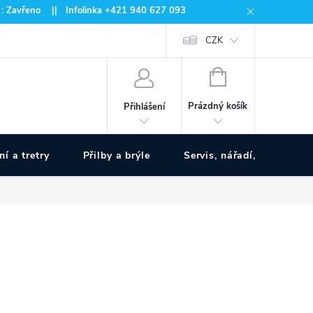
 : Zavřeno || Infolinka +421 940 627 093
CZK
NÁKUPNÍ
KOŠÍK
Prázdný košík
Přihlášení
ní a tretry
Přilby a brýle
Servis, nářadí, pumpy