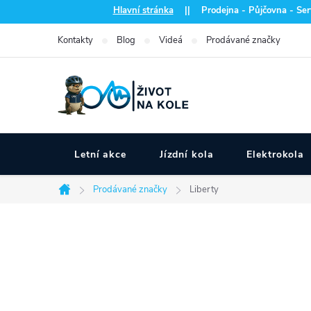
Přejít
Hlavní stránka
|| Prodejna - Půjčovna - Serv
na
Kontakty
Blog
Videá
Prodávané značky
obsah
Letní akce
Jízdní kola
Elektrokola
Prodávané značky
Liberty
Domů