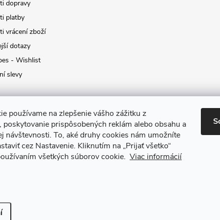
i dopravy
i platby
i vrácení zboží
jší dotazy
pes - Wishlist
ní slevy
ie používame na zlepšenie vášho zážitku z
S
a, poskytovanie prispôsobených reklám alebo obsahu a
ej návštevnosti.
To, aké druhy cookies nám umožníte
staviť cez Nastavenie.
Kliknutím na „Prijať všetko“
 používaním všetkých súborov cookie.
Viac informácií
it nastavení cookies
í