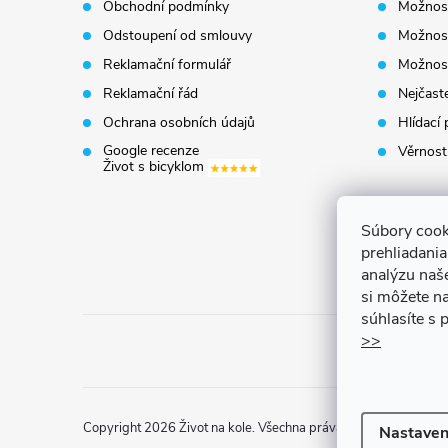
Obchodní podmínky
Možnost
a
Odstoupení od smlouvy
Možnost
t
Reklamační formulář
Možnost
Reklamační řád
Nejčaste
í
Ochrana osobních údajů
Hlídací 
Google recenze
Věrnost
Život s bicyklom
Súbory cook
prehliadani
analýzu naš
si môžete na
súhlasíte s
>>
Copyright 2026
Život na kole
. Všechna práva vyhrazena.
Uprav
Nastaven