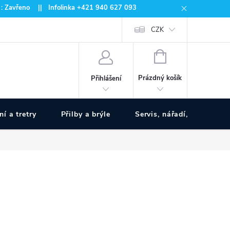
 : Zavřeno || Infolinka +421 940 627 093
CZK
NÁKUPNÍ
KOŠÍK
Prázdný košík
Přihlášení
ní a tretry
Přilby a brýle
Servis, nářadí, pumpy