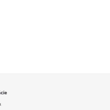
cie
t