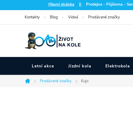
Přejít
Hlavní stránka
|| Prodejna - Půjčovna - Serv
na
Kontakty
Blog
Videá
Prodávané značky
obsah
Letní akce
Jízdní kola
Elektrokola
Prodávané značky
Kujo
Domů