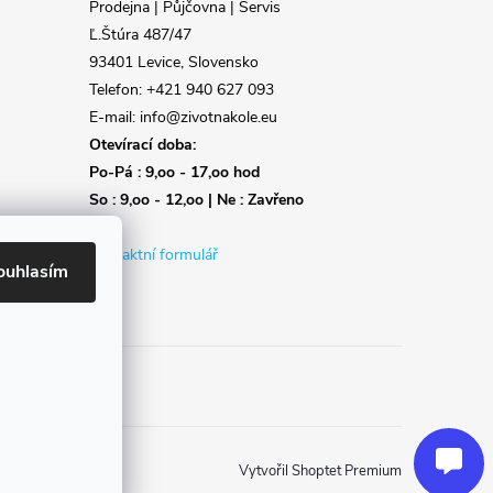
Prodejna | Půjčovna | Servis
Ľ.Štúra 487/47
93401 Levice, Slovensko
Telefon: +421 940 627 093
E-mail: info@zivotnakole.eu
Otevírací doba:
Po-Pá : 9,oo - 17,oo hod
So : 9,oo - 12,oo | Ne : Zavřeno
Kontaktní formulář
ouhlasím
Reklamace
Doprava
Poslat
Vytvořil Shoptet Premium