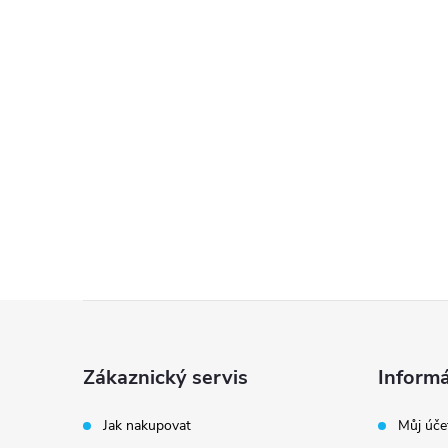
Z
á
Zákaznický servis
Informá
p
Jak nakupovat
Můj úče