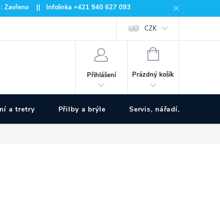
 : Zavřeno || Infolinka +421 940 627 093
CZK
NÁKUPNÍ
KOŠÍK
Prázdný košík
Přihlášení
ní a tretry
Přilby a brýle
Servis, nářadí, pumpy
www.zivotnakole.eu - Chat