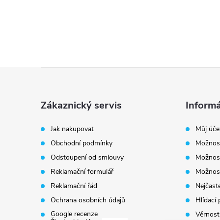
Z
á
Zákaznický servis
Informá
p
Jak nakupovat
Můj úče
Obchodní podmínky
Možnost
a
Odstoupení od smlouvy
Možnost
t
Reklamační formulář
Možnost
Reklamační řád
Nejčaste
í
Ochrana osobních údajů
Hlídací 
Google recenze
Věrnost