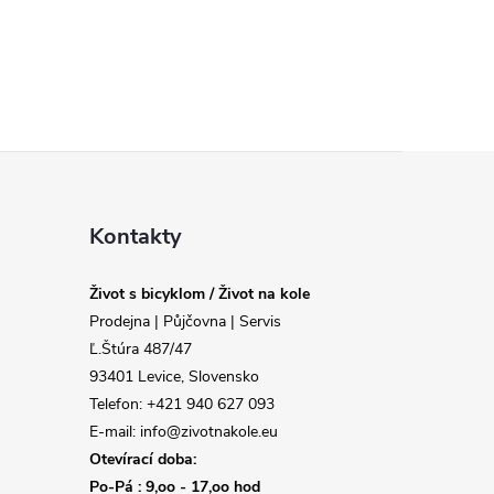
Kontakty
Život s bicyklom / Život na kole
Prodejna | Půjčovna | Servis
Ľ.Štúra 487/47
93401 Levice, Slovensko
Telefon: +421 940 627 093
E-mail: info@zivotnakole.eu
Otevírací doba:
Po-Pá : 9,oo - 17,oo hod