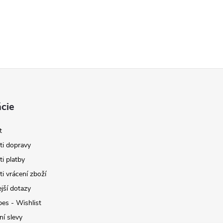
cie
t
i dopravy
i platby
i vrácení zboží
jší dotazy
pes - Wishlist
ní slevy