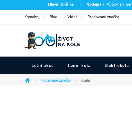
Přejít
Hlavní stránka
|| Prodejna - Půjčovna - Serv
na
Kontakty
Blog
Videá
Prodávané značky
obsah
Letní akce
Jízdní kola
Elektrokola
Prodávané značky
Koala
Domů