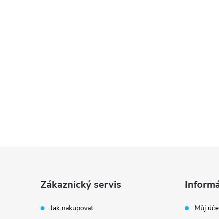
Z
á
Zákaznický servis
Informá
p
Jak nakupovat
Můj úče