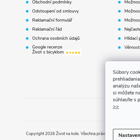
Obchodní podmínky
Možnost
a
Odstoupení od smlouvy
Možnost
t
Reklamační formulář
Možnost
Reklamační řád
Nejčaste
í
Ochrana osobních údajů
Hlídací 
Google recenze
Věrnost
Život s bicyklom
Súbory cook
prehliadani
analýzu naš
si môžete na
súhlasíte s
>>
Copyright 2026
Život na kole
. Všechna práva vyhrazena.
Uprav
Nastaven