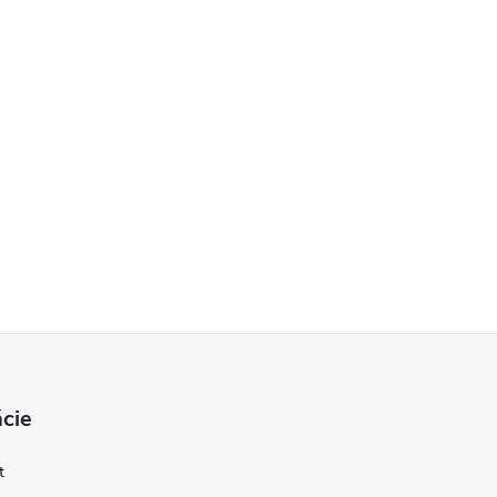
cie
t