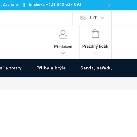
 : Zavřeno || Infolinka +421 940 627 093
CZK
NÁKUPNÍ
KOŠÍK
Prázdný košík
Přihlášení
ní a tretry
Přilby a brýle
Servis, nářadí, pumpy