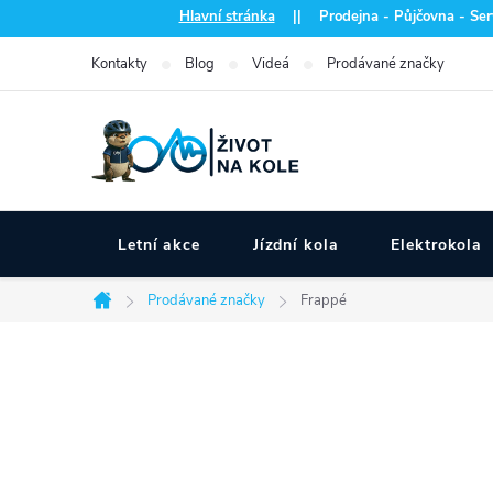
Přejít
Hlavní stránka
|| Prodejna - Půjčovna - Serv
na
Kontakty
Blog
Videá
Prodávané značky
obsah
Letní akce
Jízdní kola
Elektrokola
Prodávané značky
Frappé
Domů