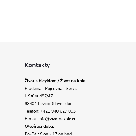
Kontakty
Život s bicyklom / Život na kole
Prodejna | Půjčovna | Servis
Ľ.Štúra 487/47
93401 Levice, Slovensko
Telefon: +421 940 627 093
E-mail: info@zivotnakole.eu
Otevírací doba:
Po-Pá : 9,oo - 17,oo hod