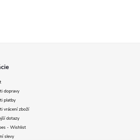
cie
t
i dopravy
i platby
i vrácení zboží
jší dotazy
pes - Wishlist
ní slevy