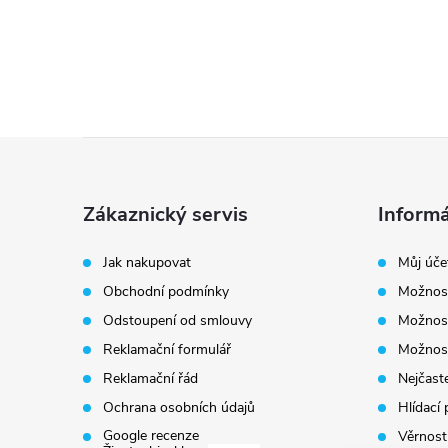
Z
á
Zákaznický servis
Informá
p
Jak nakupovat
Můj úče
Obchodní podmínky
Možnost
a
Odstoupení od smlouvy
Možnost
t
Reklamační formulář
Možnost
Reklamační řád
Nejčaste
í
Ochrana osobních údajů
Hlídací 
Google recenze
Věrnost