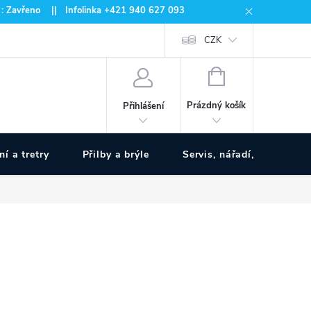
 : Zavřeno || Infolinka +421 940 627 093
CZK
NÁKUPNÍ
KOŠÍK
Prázdný košík
Přihlášení
ní a tretry
Přilby a brýle
Servis, nářadí, pumpy
www.zivotnakole.eu - Chat