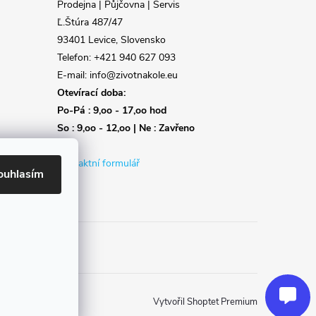
Prodejna | Půjčovna | Servis
Ľ.Štúra 487/47
93401 Levice, Slovensko
Telefon: +421 940 627 093
E-mail: info@zivotnakole.eu
Otevírací doba:
Po-Pá : 9,oo - 17,oo hod
So : 9,oo - 12,oo | Ne : Zavřeno
Kontaktní formulář
ouhlasím
Reklamace
Doprava
Poslat
Vytvořil Shoptet Premium