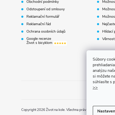
Obchodní podmínky
Možnost
a
Odstoupení od smlouvy
Možnost
t
Reklamační formulář
Možnost
Reklamační řád
Nejčaste
í
Ochrana osobních údajů
Hlídací 
Google recenze
Věrnost
Život s bicyklom
Súbory cook
prehliadani
analýzu naš
si môžete na
súhlasíte s
>>
Copyright 2026
Život na kole
. Všechna práva vyhrazena.
Uprav
Nastaven