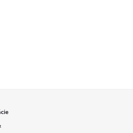
cie
t