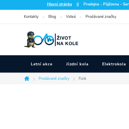
Přejít
Hlavní stránka
|| Prodejna - Půjčovna - Serv
na
Kontakty
Blog
Videá
Prodávané značky
obsah
Letní akce
Jízdní kola
Elektrokola
Prodávané značky
Fizik
Domů