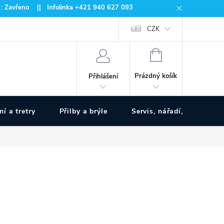
 : Zavřeno || Infolinka +421 940 627 093
CZK
NÁKUPNÍ
KOŠÍK
Prázdný košík
Přihlášení
ní a tretry
Přilby a brýle
Servis, nářadí, pumpy