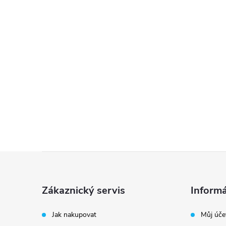
Z
á
Zákaznický servis
Informá
p
Jak nakupovat
Můj úče