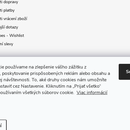
i dopravy
i platby
i vrácení zboží
jší dotazy
pes - Wishlist
ní slevy
ie používame na zlepšenie vášho zážitku z
S
a, poskytovanie prispôsobených reklám alebo obsahu a
ej návštevnosti.
To, aké druhy cookies nám umožníte
staviť cez Nastavenie.
Kliknutím na „Prijať všetko“
 používaním všetkých súborov cookie.
Viac informácií
it nastavení cookies
í