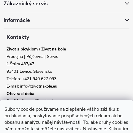
Zákaznický servis
á
Informácie
p
a
Kontakty
Život s bicyklom / Život na kole
t
Prodejna | Půjčovna | Servis
Ľ.Štúra 487/47
í
Reklamace
Doprava
93401 Levice, Slovensko
Telefon: +421 940 627 093
Poslat
E-mail: info@zivotnakole.eu
Otevírací doba:
Po-Pá : 9,oo - 17,oo hod
So : 9,oo - 12,oo | Ne : Zavřeno
Súbory cookie používame na zlepšenie vášho zážitku z
prehliadania, poskytovanie prispôsobených reklám alebo
obsahu a analýzu našej návštevnosti.
To, aké druhy cookies
Kontaktní formulář
nám umožníte si môžete nastaviť cez Nastavenie.
Kliknutím