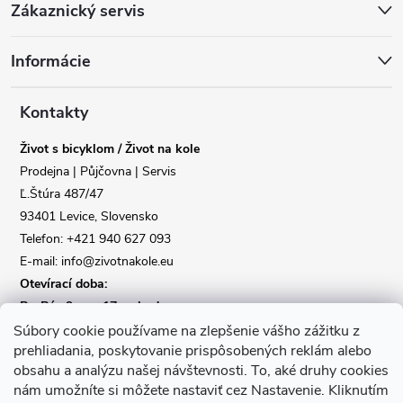
Zákaznický servis
á
Informácie
p
a
Kontakty
Život s bicyklom / Život na kole
t
Prodejna | Půjčovna | Servis
Ľ.Štúra 487/47
í
Reklamace
Doprava
93401 Levice, Slovensko
Telefon: +421 940 627 093
Poslat
E-mail: info@zivotnakole.eu
Otevírací doba:
Po-Pá : 9,oo - 17,oo hod
So : 9,oo - 12,oo | Ne : Zavřeno
Súbory cookie používame na zlepšenie vášho zážitku z
prehliadania, poskytovanie prispôsobených reklám alebo
obsahu a analýzu našej návštevnosti.
To, aké druhy cookies
Kontaktní formulář
nám umožníte si môžete nastaviť cez Nastavenie.
Kliknutím