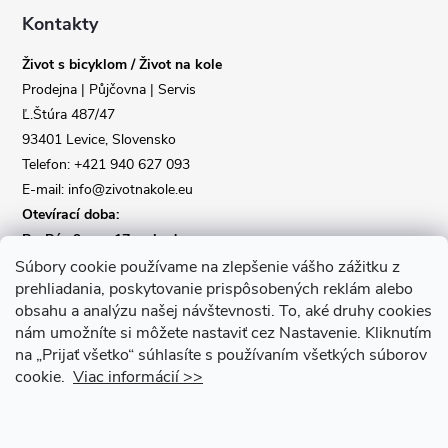
a
Kontakty
Život s bicyklom / Život na kole
t
Prodejna | Půjčovna | Servis
Ľ.Štúra 487/47
í
93401 Levice, Slovensko
Telefon: +421 940 627 093
E-mail: info@zivotnakole.eu
Otevírací doba:
Po-Pá : 9,oo - 17,oo hod
So : 9,oo - 12,oo | Ne : Zavřeno
Súbory cookie používame na zlepšenie vášho zážitku z
prehliadania, poskytovanie prispôsobených reklám alebo
obsahu a analýzu našej návštevnosti.
To, aké druhy cookies
Kontaktní formulář
nám umožníte si môžete nastaviť cez Nastavenie.
Kliknutím
na „Prijať všetko“ súhlasíte s používaním všetkých súborov
cookie.
Viac informácií >>