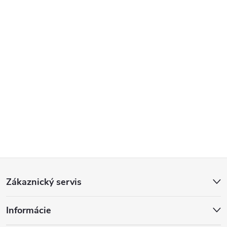
Z
Zákaznický servis
á
Informácie
p