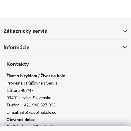
Z
Zákaznický servis
á
Informácie
p
a
Kontakty
Život s bicyklom / Život na kole
t
Prodejna | Půjčovna | Servis
Ľ.Štúra 487/47
í
93401 Levice, Slovensko
Telefon: +421 940 627 093
E-mail: info@zivotnakole.eu
Otevírací doba:
Po-Pá : 9,oo - 17,oo hod