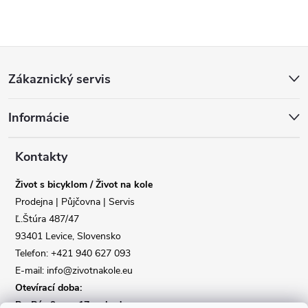
Z
Zákaznický servis
á
Informácie
p
a
Kontakty
Život s bicyklom / Život na kole
t
Prodejna | Půjčovna | Servis
Ľ.Štúra 487/47
í
93401 Levice, Slovensko
Telefon: +421 940 627 093
E-mail: info@zivotnakole.eu
Otevírací doba:
Po-Pá : 9,oo - 17,oo hod