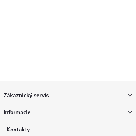
Z
Zákaznický servis
á
Informácie
p
a
Kontakty