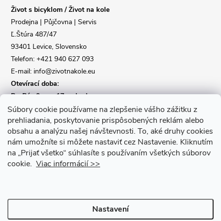
Život s bicyklom / Život na kole
t
Prodejna | Půjčovna | Servis
Ľ.Štúra 487/47
í
93401 Levice, Slovensko
Telefon: +421 940 627 093
E-mail: info@zivotnakole.eu
Otevírací doba:
Po-Pá : 9,oo - 17,oo hod
So : 9,oo - 12,oo | Ne : Zavřeno
Súbory cookie používame na zlepšenie vášho zážitku z
prehliadania, poskytovanie prispôsobených reklám alebo
obsahu a analýzu našej návštevnosti.
To, aké druhy cookies
Kontaktní formulář
nám umožníte si môžete nastaviť cez Nastavenie.
Kliknutím
na „Prijať všetko“ súhlasíte s používaním všetkých súborov
cookie.
Viac informácií >>
Nastavení
Copyright 2026
Život na kole
. Všechna práva vyhrazena.
Upravit