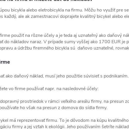
úpou bicykla alebo eletrobicykla na firmu. Môžu ho využiť pre 
s každý, ale ak zamestnacovi doprajete kvalitný bicykel alebo el
 firme použiť na rôzne účely a je teda aj uznateľný ako daňový nák
 do nákladov naraz. V prípade sumy vyššej ako 1700 EUR je 
opravu a údržbu firemného bicykla sú daňovo uznateľné, rovnak
firme
ť ako daňový náklad, musí jeho použitie súvisieť s podnikaním
te vo firme používať napr. na nasledovné účely:
 dopravný prostriedok v rámci veľkého areálu firmy, na presun zo
oužívate ho však na presun z domova do sídla firmy.
cykel má reprezentovať firmu. To je dôvodom na kúpu kvalitného
agáciu firmy a jej vzťah k ekológii. Jeho používaním šetríte nák