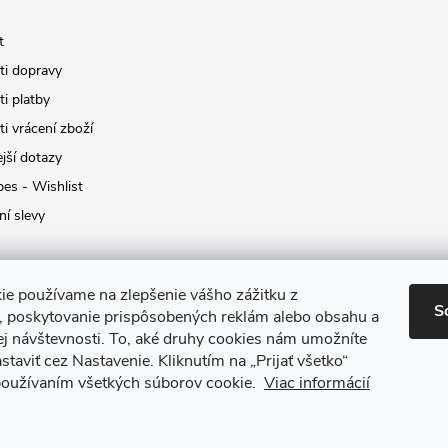
t
i dopravy
i platby
i vrácení zboží
jší dotazy
pes - Wishlist
ní slevy
ie používame na zlepšenie vášho zážitku z
S
a, poskytovanie prispôsobených reklám alebo obsahu a
ej návštevnosti.
To, aké druhy cookies nám umožníte
staviť cez Nastavenie.
Kliknutím na „Prijať všetko“
 používaním všetkých súborov cookie.
Viac informácií