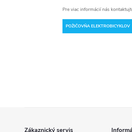
Pre viac informácií nás kontaktujt
POŽIČOVŇA ELEKTROBICYKLOV
Z
á
Zákaznický servis
Informá