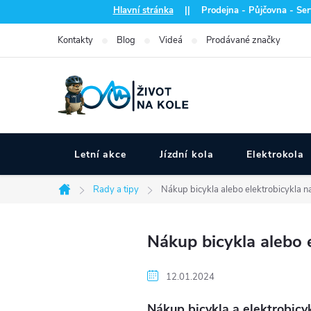
Přejít
Hlavní stránka
|| Prodejna - Půjčovna - Serv
na
Kontakty
Blog
Videá
Prodávané značky
obsah
Letní akce
Jízdní kola
Elektrokola
Rady a tipy
Nákup bicykla alebo elektrobicykla n
Domů
Nákup bicykla alebo e
12.01.2024
Nákup bicykla a elektrobicy