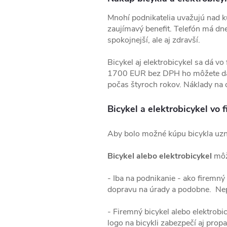
Mnohí podnikatelia uvažujú nad k
zaujímavý benefit. Telefón má dne
spokojnejší, ale aj zdravší.
Bicykel aj elektrobicykel sa dá vo
1700 EUR bez DPH ho môžete dať
počas štyroch rokov. Náklady na 
Bicykel a elektrobicykel vo 
Aby bolo možné kúpu bicykla uzna
Bicykel alebo elektrobicykel
môže
- Iba na podnikanie - ako firemný
dopravu na úrady a podobne. Nep
- Firemný bicykel alebo elektrobi
logo na bicykli zabezpečí aj prop