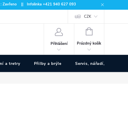
 : Zavřeno || Infolinka +421 940 627 093
CZK
NÁKUPNÍ
KOŠÍK
Prázdný košík
Přihlášení
ní a tretry
Přilby a brýle
Servis, nářadí, pumpy