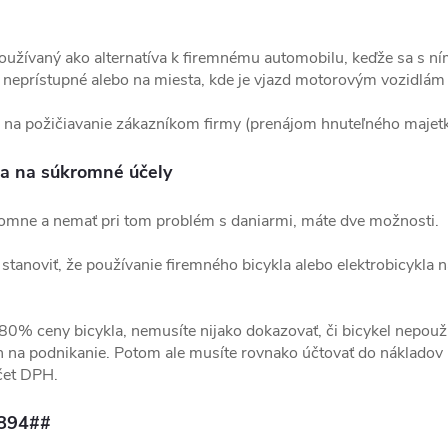
 používaný ako alternatíva k firemnému automobilu, keďže sa s ní
neprístupné alebo na miesta, kde je vjazd motorovým vozidlám 
ež na požičiavanie zákazníkom firmy (prenájom hnuteľného majetk
la na súkromné účely
úkromne a nemať pri tom problém s daniarmi, máte dve možnosti.
stanoviť, že používanie firemného bicykla alebo elektrobicykla
 80% ceny bicykla, nemusíte nijako dokazovať, či bicykel nepou
en na podnikanie. Potom ale musíte rovnako účtovať do náklado
čet DPH.
894##