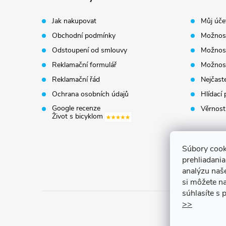
p
Jak nakupovat
Můj úče
Obchodní podmínky
Možnost
a
Odstoupení od smlouvy
Možnost
t
Reklamační formulář
Možnost
Reklamační řád
Nejčaste
í
Ochrana osobních údajů
Hlídací 
Google recenze
Věrnost
Život s bicyklom
Súbory cook
prehliadani
analýzu naš
si môžete na
súhlasíte s
>>