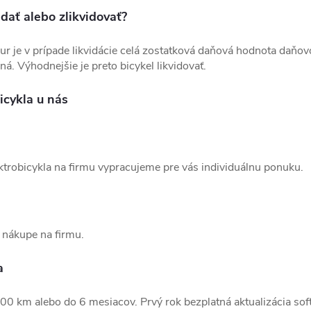
edať alebo zlikvidovať?
r je v prípade likvidácie celá zostatková daňová hodnota daňovo
á. Výhodnejšie je preto bicykel likvidovať.
cykla u nás
ektrobicykla na firmu vypracujeme pre vás individuálnu ponuku.
i nákupe na firmu.
a
0 km alebo do 6 mesiacov. Prvý rok bezplatná aktualizácia soft