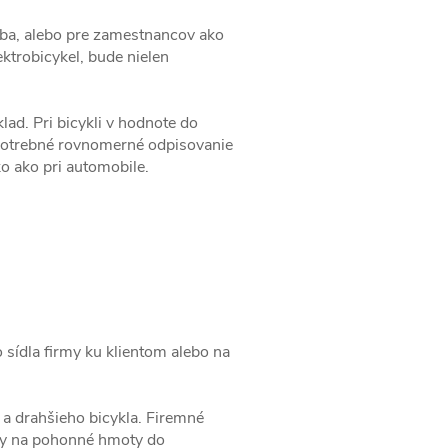
seba, alebo pre zamestnancov ako
ektrobicykel, bude nielen
lad. Pri bicykli v hodnote do
potrebné rovnomerné odpisovanie
o ako pri automobile.
.
 sídla firmy ku klientom alebo na
 a drahšieho bicykla. Firemné
lady na pohonné hmoty do