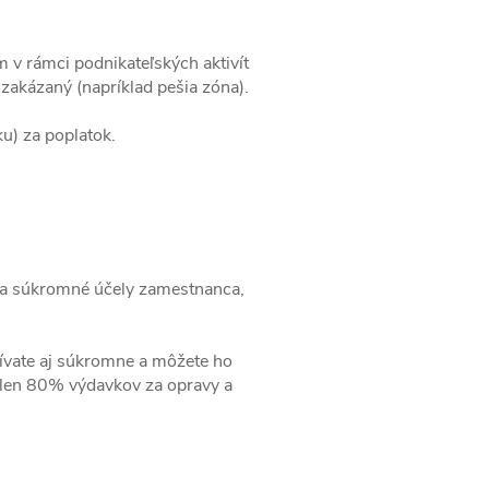
m v rámci podnikateľských aktivít
zakázaný (napríklad pešia zóna).
www.zivotnakole.eu - Chat
u) za poplatok.
 na súkromné účely zamestnanca,
žívate aj súkromne a môžete ho
v len 80% výdavkov za opravy a