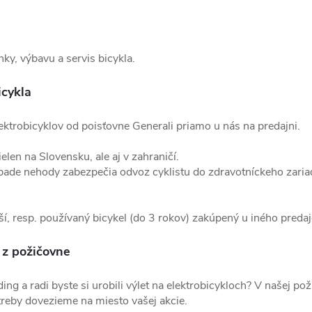
y, výbavu a servis bicykla.
icykla
ektrobicyklov od poisťovne Generali priamo u nás na predajni.
ielen na Slovensku, ale aj v zahraničí.
pade nehody zabezpečia odvoz cyklistu do zdravotníckeho zariad
rší, resp. používaný bicykel (do 3 rokov) zakúpený u iného predaj
 z požičovne
ing a radi byste si urobili výlet na elektrobicykloch? V našej p
otreby dovezieme na miesto vašej akcie.