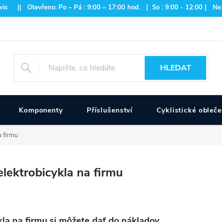
is || Otevřeno: Po – Pá : 9:00 – 17:00 hod. | So : 9:00 - 12:00 | Ne
HLEDAT
Komponenty
Příslušenství
Cyklistické obleče
a firmu
lektrobicykla na firmu
kla na firmu si môžete dať do nákladov