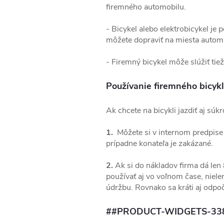
firemného automobilu.
- Bicykel alebo elektrobicykel je
môžete dopraviť na miesta autom 
- Firemný bicykel môže slúžiť ti
Používanie firemného bicyk
Ak chcete na bicykli jazdiť aj s
1.
Môžete si v internom predpise 
prípadne konateľa je zakázané.
2.
Ak si do nákladov firma dá len
používať aj vo voľnom čase, niel
údržbu. Rovnako sa kráti aj odpo
##PRODUCT-WIDGETS-33