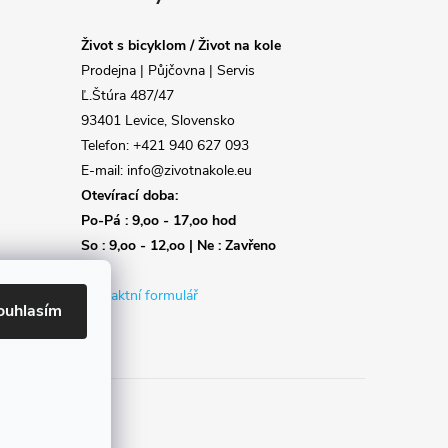
Život s bicyklom / Život na kole
Prodejna | Půjčovna | Servis
Ľ.Štúra 487/47
93401 Levice, Slovensko
Telefon: +421 940 627 093
E-mail: info@zivotnakole.eu
Otevírací doba:
Po-Pá : 9,oo - 17,oo hod
So : 9,oo - 12,oo | Ne : Zavřeno
Kontaktní formulář
ouhlasím
Reklamace
Doprava