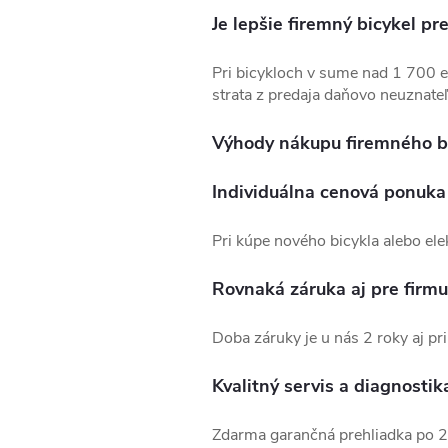
Je lepšie firemný bicykel pr
Pri bicykloch v sume nad 1 700 eu
strata z predaja daňovo neuznateľn
Výhody nákupu firemného bi
Individuálna cenová ponuka
Pri kúpe nového bicykla alebo el
Rovnaká záruka aj pre firmu
Doba záruky je u nás 2 roky aj pr
Kvalitný servis a diagnostik
Zdarma garančná prehliadka po 20