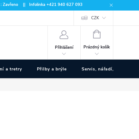
 : Zavřeno || Infolinka +421 940 627 093
CZK
NÁKUPNÍ
KOŠÍK
Prázdný košík
Přihlášení
ní a tretry
Přilby a brýle
Servis, nářadí, pumpy