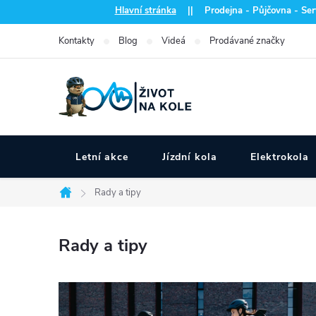
Přejít
Hlavní stránka
|| Prodejna - Půjčovna - Serv
na
Kontakty
Blog
Videá
Prodávané značky
obsah
Letní akce
Jízdní kola
Elektrokola
Rady a tipy
Domů
Rady a tipy
V
ý
p