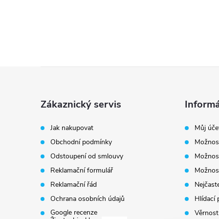
O
v
l
á
d
a
Z
c
í
p
á
Zákaznický servis
Informá
r
v
p
k
Jak nakupovat
Můj úče
y
Obchodní podmínky
Možnost
a
v
Odstoupení od smlouvy
Možnost
ý
t
Reklamační formulář
Možnost
p
i
Reklamační řád
Nejčaste
í
s
Ochrana osobních údajů
Hlídací 
u
Google recenze
Věrnost