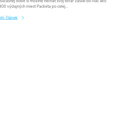
súčasnej dobe si môžete nechať svoj tovar zaslať do viac ako
00 výdajných miest Packeta po celej...
www.zivotnakole.eu - Chat
elý článek