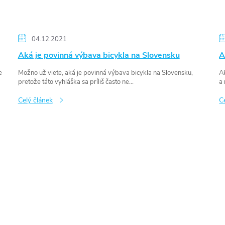
04.12.2021
Aká je povinná výbava bicykla na Slovensku
A
e
Možno už viete, aká je povinná výbava bicykla na Slovensku,
Ak
pretože táto vyhláška sa príliš často ne...
a 
Celý článek
C