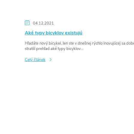
04.12.2021
Aké typy bicyklov existujú
Hľadáte nový bicykel, len ste v dnešnej rýchlo inovujúcej sa dob
stratili prehľad aké typy bicyklov...
Celý článek