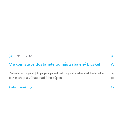
28.11.2021
V akom stave dostanete od nás zabalený bicykel
A
Zabalený bicykel | Kupujete prvýkrát bicykel alebo elektrobicykel
Sp
cez e-shop a váhate nad jeho kúpou...
po
Celý článek
C