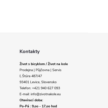
Kontakty
Život s bicyklom / Život na kole
Prodejna | Půjčovna | Servis
Ľ.Štúra 487/47
93401 Levice, Slovensko
Telefon: +421 940 627 093
E-mail: info@zivotnakole.eu
Otevírací doba:
Po-Pá : 9,oo - 17,oo hod