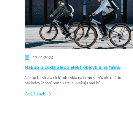
i
s
č
l
á
n
k
ů
12.01.2024
Nákup bicykla alebo elektrobicykla na firmu
Nákup bicykla a elektrobicykla na firmu si môžete dať do
nákladov Mnohí podnikatelia uvažujú nad kú...
Celý článek