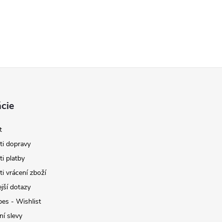
cie
t
i dopravy
i platby
i vrácení zboží
jší dotazy
pes - Wishlist
ní slevy