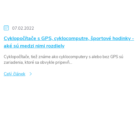
07.02.2022
Cyklopočítače s GPS, cyklocomputre, športové hodinky -
aké sú medzi nimi rozdiely
Cyklopočítače, tiež známe ako cyklocomputery s alebo bez GPS sú
zariadenia, ktoré sa obvykle pripevň...
Celý článek