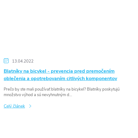
13.04.2022
Blatníky na bicykel - prevencia pred premočením
oblečenia a opotrebovaním citlivých komponentov
Prečo by ste mali používať blatníky na bicykel? Blatníky poskytujú
množstvo výhod a sú nevyhnutným d...
Celý článek