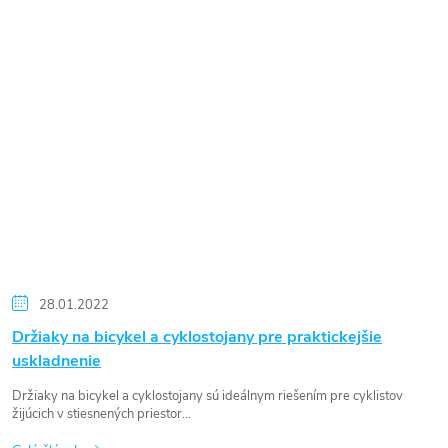
28.01.2022
Držiaky na bicykel a cyklostojany pre praktickejšie
uskladnenie
Držiaky na bicykel a cyklostojany sú ideálnym riešením pre cyklistov
žijúcich v stiesnených priestor...