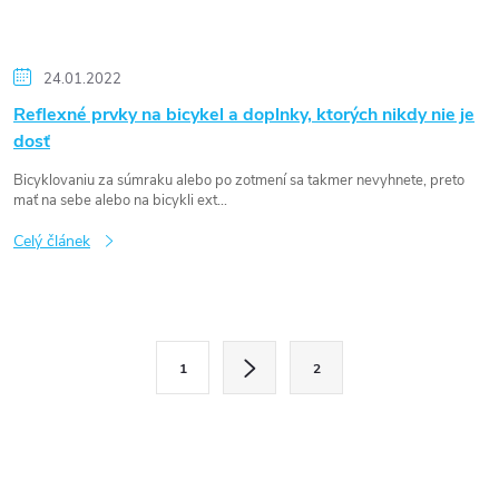
24.01.2022
Reflexné prvky na bicykel a doplnky, ktorých nikdy nie je
dosť
Bicyklovaniu za súmraku alebo po zotmení sa takmer nevyhnete, preto
mať na sebe alebo na bicykli ext...
Celý článek
O
S
1
2
v
t
l
r
á
á
d
n
a
k