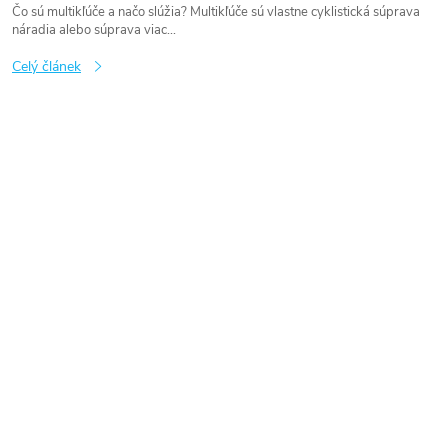
Čo sú multikľúče a načo slúžia? Multikľúče sú vlastne cyklistická súprava
náradia alebo súprava viac...
Celý článek