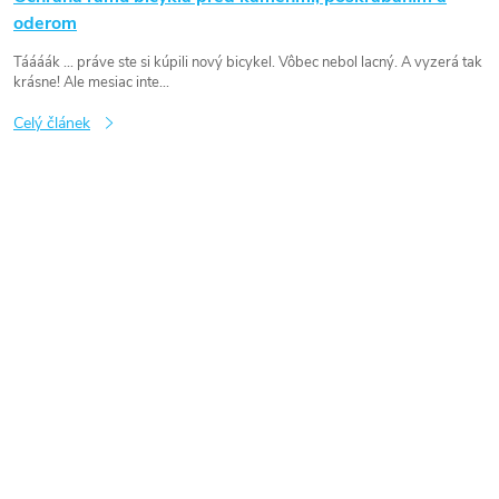
oderom
Táááák ... práve ste si kúpili nový bicykel. Vôbec nebol lacný. A vyzerá tak
krásne! Ale mesiac inte...
Celý článek