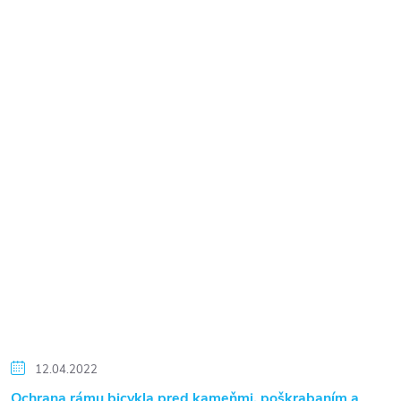
12.04.2022
Ochrana rámu bicykla pred kameňmi, poškrabaním a