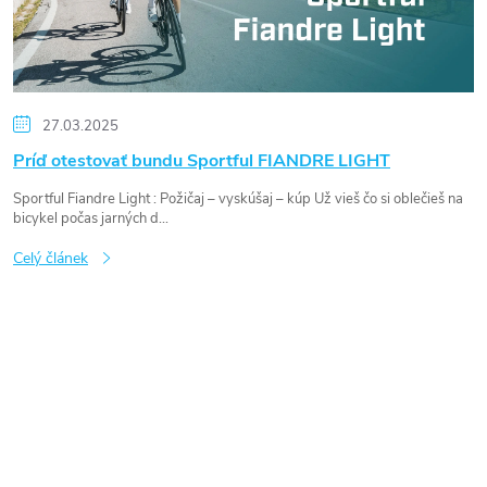
á
n
k
ů
27.03.2025
Príď otestovať bundu Sportful FIANDRE LIGHT
Sportful Fiandre Light : Požičaj – vyskúšaj – kúp Už vieš čo si oblečieš na
bicykel počas jarných d...
Celý článek