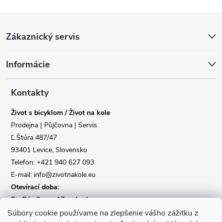
c
o
í
v
Z
p
á
Zákaznický servis
r
n
á
v
í
k
Informácie
p
y
v
a
Kontakty
ý
p
Život s bicyklom / Život na kole
t
i
Prodejna | Půjčovna | Servis
s
Ľ.Štúra 487/47
u
í
93401 Levice, Slovensko
Telefon: +421 940 627 093
E-mail: info@zivotnakole.eu
Otevírací doba:
Po-Pá : 9,oo - 17,oo hod
So : 9,oo - 12,oo | Ne : Zavřeno
Súbory cookie používame na zlepšenie vášho zážitku z