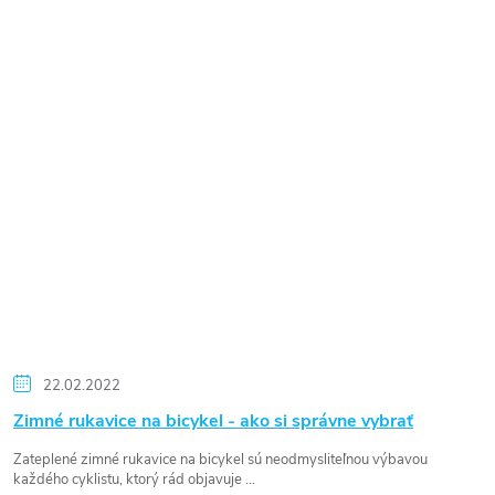
Reklamace
Doprava
Poslat
22.02.2022
Zimné rukavice na bicykel - ako si správne vybrať
Zateplené zimné rukavice na bicykel sú neodmysliteľnou výbavou
každého cyklistu, ktorý rád objavuje ...