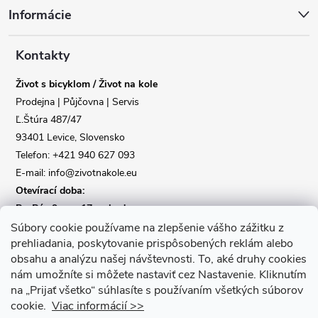
Informácie
p
a
Kontakty
Život s bicyklom / Život na kole
t
Prodejna | Půjčovna | Servis
Ľ.Štúra 487/47
í
93401 Levice, Slovensko
Telefon: +421 940 627 093
E-mail: info@zivotnakole.eu
Otevírací doba:
Po-Pá : 9,oo - 17,oo hod
So : 9,oo - 12,oo | Ne : Zavřeno
Súbory cookie používame na zlepšenie vášho zážitku z
prehliadania, poskytovanie prispôsobených reklám alebo
obsahu a analýzu našej návštevnosti.
To, aké druhy cookies
Kontaktní formulář
nám umožníte si môžete nastaviť cez Nastavenie.
Kliknutím
na „Prijať všetko“ súhlasíte s používaním všetkých súborov
cookie.
Viac informácií >>