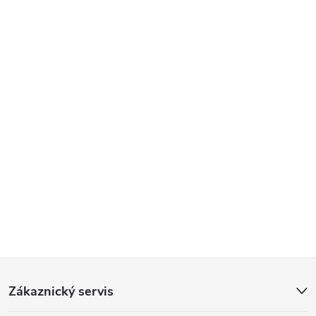
Z
Zákaznický servis
á