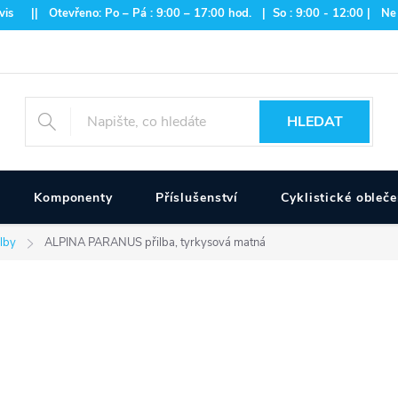
is || Otevřeno: Po – Pá : 9:00 – 17:00 hod. | So : 9:00 - 12:00 | Ne
HLEDAT
Komponenty
Příslušenství
Cyklistické obleče
lby
ALPINA PARANUS přilba, tyrkysová matná