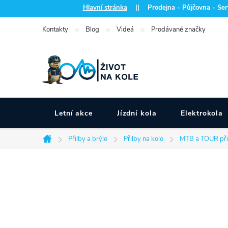
Přejít
Hlavní stránka
|| Prodejna - Půjčovna - Serv
na
Kontakty
Blog
Videá
Prodávané značky
obsah
Letní akce
Jízdní kola
Elektrokola
Přilby a brýle
Přilby na kolo
MTB a TOUR při
Domů