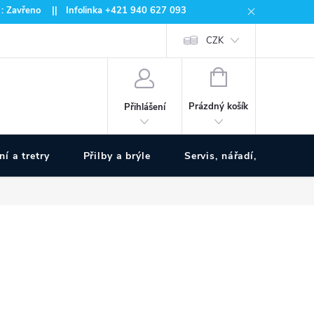
 : Zavřeno || Infolinka +421 940 627 093
CZK
NÁKUPNÍ
KOŠÍK
Prázdný košík
Přihlášení
ní a tretry
Přilby a brýle
Servis, nářadí, pumpy