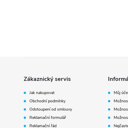
Z
á
Zákaznický servis
Informá
p
Jak nakupovat
Můj úče
Obchodní podmínky
Možnost
a
Odstoupení od smlouvy
Možnost
t
Reklamační formulář
Možnost
Reklamační řád
Nejčaste