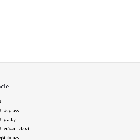
cie
t
i dopravy
i platby
i vrácení zboží
jší dotazy