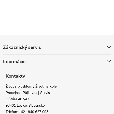
Z
Zákaznický servis
á
Informácie
p
a
Kontakty
Život s bicyklom / Život na kole
t
Prodejna | Půjčovna | Servis
Ľ.Štúra 487/47
í
93401 Levice, Slovensko
Telefon: +421 940 627 093