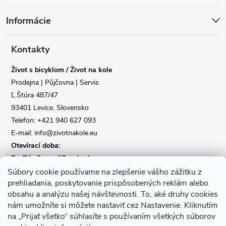
á
Informácie
p
a
Kontakty
Život s bicyklom / Život na kole
t
Prodejna | Půjčovna | Servis
Ľ.Štúra 487/47
í
93401 Levice, Slovensko
Telefon: +421 940 627 093
E-mail: info@zivotnakole.eu
Otevírací doba:
Po-Pá : 9,oo - 17,oo hod
So : 9,oo - 12,oo | Ne : Zavřeno
Súbory cookie používame na zlepšenie vášho zážitku z
prehliadania, poskytovanie prispôsobených reklám alebo
obsahu a analýzu našej návštevnosti.
To, aké druhy cookies
Kontaktní formulář
nám umožníte si môžete nastaviť cez Nastavenie.
Kliknutím
na „Prijať všetko“ súhlasíte s používaním všetkých súborov