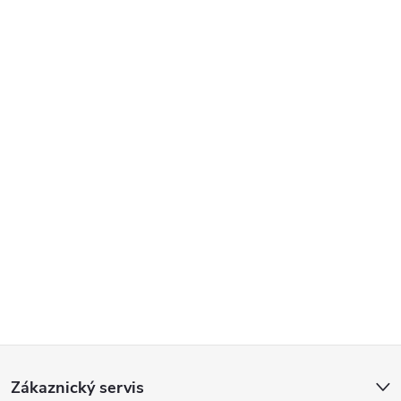
Poslat
Z
Zákaznický servis