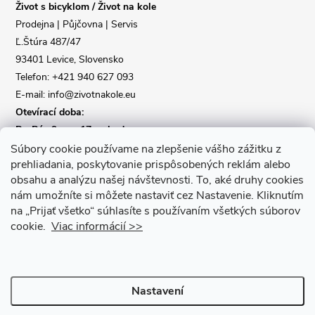
Život s bicyklom / Život na kole
t
Prodejna | Půjčovna | Servis
Ľ.Štúra 487/47
í
93401 Levice, Slovensko
Telefon: +421 940 627 093
E-mail: info@zivotnakole.eu
Otevírací doba:
Po-Pá : 9,oo - 17,oo hod
So : 9,oo - 12,oo | Ne : Zavřeno
Súbory cookie používame na zlepšenie vášho zážitku z
prehliadania, poskytovanie prispôsobených reklám alebo
obsahu a analýzu našej návštevnosti.
To, aké druhy cookies
Kontaktní formulář
nám umožníte si môžete nastaviť cez Nastavenie.
Kliknutím
na „Prijať všetko“ súhlasíte s používaním všetkých súborov
cookie.
Viac informácií >>
Nastavení
Copyright 2026
Život na kole
. Všechna práva vyhrazena.
Upravit