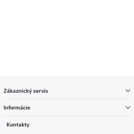
Z
Zákaznický servis
á
Informácie
p
a
Kontakty