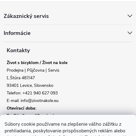
Z
Zákaznický servis
á
Informácie
p
a
Kontakty
Život s bicyklom / Život na kole
t
Prodejna | Půjčovna | Servis
Ľ.Štúra 487/47
í
93401 Levice, Slovensko
Telefon: +421 940 627 093
E-mail: info@zivotnakole.eu
Otevírací doba:
Po-Pá : 9,oo - 17,oo hod
So : 9,oo - 12,oo | Ne : Zavřeno
Súbory cookie používame na zlepšenie vášho zážitku z
prehliadania, poskytovanie prispôsobených reklám alebo