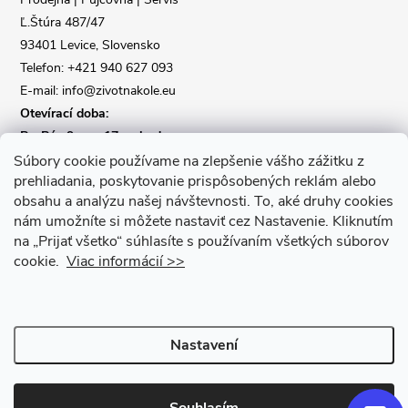
Ľ.Štúra 487/47
í
93401 Levice, Slovensko
Telefon: +421 940 627 093
E-mail: info@zivotnakole.eu
Otevírací doba:
Po-Pá : 9,oo - 17,oo hod
So : 9,oo - 12,oo | Ne : Zavřeno
Súbory cookie používame na zlepšenie vášho zážitku z
prehliadania, poskytovanie prispôsobených reklám alebo
obsahu a analýzu našej návštevnosti.
To, aké druhy cookies
Kontaktní formulář
nám umožníte si môžete nastaviť cez Nastavenie.
Kliknutím
na „Prijať všetko“ súhlasíte s používaním všetkých súborov
cookie.
Viac informácií >>
Nastavení
Copyright 2026
Život na kole
. Všechna práva vyhrazena.
Upravit
nastavení cookies