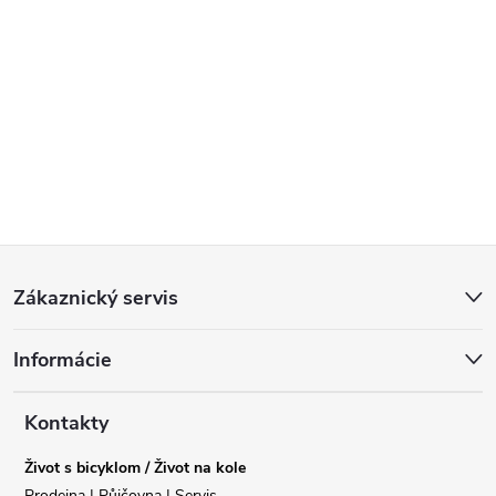
Z
Zákaznický servis
á
Informácie
p
a
Kontakty
Život s bicyklom / Život na kole
t
Prodejna | Půjčovna | Servis