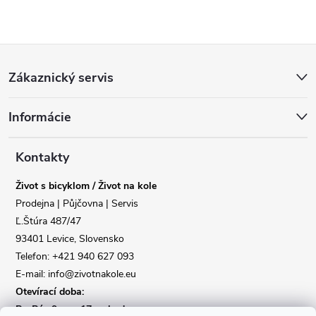
Z
Zákaznický servis
á
Informácie
p
a
Kontakty
Život s bicyklom / Život na kole
t
Prodejna | Půjčovna | Servis
Ľ.Štúra 487/47
í
93401 Levice, Slovensko
Telefon: +421 940 627 093
E-mail: info@zivotnakole.eu
Otevírací doba:
Po-Pá : 9,oo - 17,oo hod