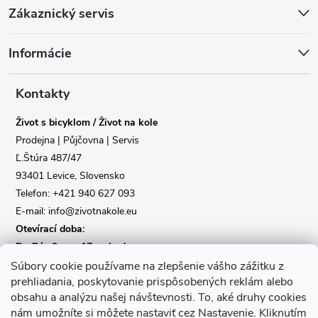
Zákaznický servis
Poslat
á
Informácie
p
a
Kontakty
Život s bicyklom / Život na kole
t
Prodejna | Půjčovna | Servis
Ľ.Štúra 487/47
í
93401 Levice, Slovensko
Telefon: +421 940 627 093
E-mail: info@zivotnakole.eu
Otevírací doba:
Po-Pá : 9,oo - 17,oo hod
So : 9,oo - 12,oo | Ne : Zavřeno
Súbory cookie používame na zlepšenie vášho zážitku z
prehliadania, poskytovanie prispôsobených reklám alebo
obsahu a analýzu našej návštevnosti.
To, aké druhy cookies
Kontaktní formulář
nám umožníte si môžete nastaviť cez Nastavenie.
Kliknutím