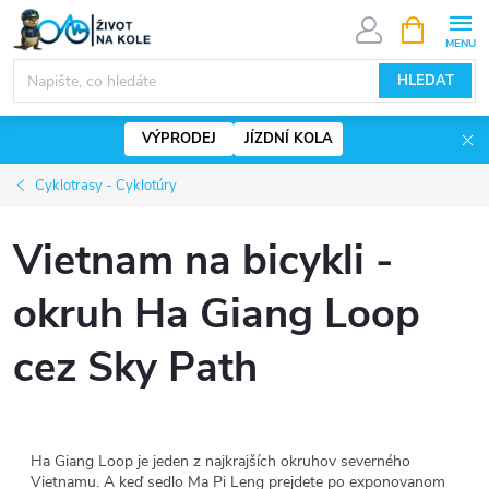
Přejít
NÁKUPNÍ
KOŠÍK
na
www.zivotnakole.eu - Chat
obsah
HLEDAT
VÝPRODEJ
JÍZDNÍ KOLA
Cyklotrasy - Cyklotúry
Vietnam na bicykli -
okruh Ha Giang Loop
cez Sky Path
Ha Giang Loop je jeden z najkrajších okruhov severného
Vietnamu. A keď sedlo Ma Pi Leng prejdete po exponovanom