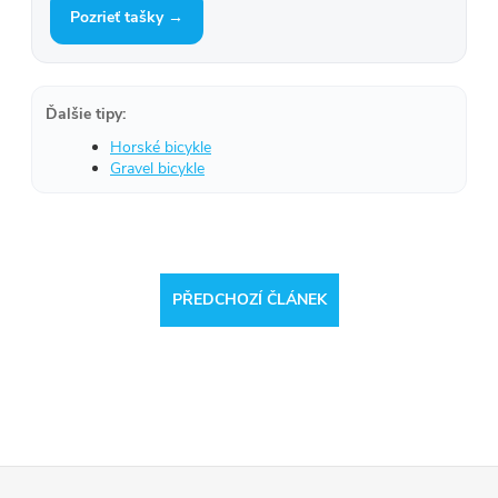
Pozrieť tašky →
Ďalšie tipy:
Horské bicykle
Gravel bicykle
PŘEDCHOZÍ ČLÁNEK
Reklamace
Doprava
Z