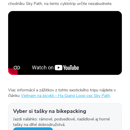
chodníku Sky Path, na tento cyklotrip určite nezabudnete.
Viac informácií a zážitkov z tohto exotického tripu nájdete v
článku
Vietnam na bicykli – Ha Giang Loop cez Sky Path
.
Vyber si tašky na bikepacking
Jazdi naľahko: rámové, podsedlové, riadidlové aj horné
tašky na dlhé dobrodružstvá.